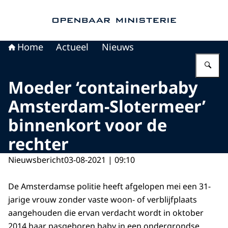
Naar de homepage van Openbaar Ministerie
Home
Actueel
Nieuws
Vu
Moeder ‘containerbaby
Amsterdam-Slotermeer’
binnenkort voor de
rechter
Nieuwsbericht
03-08-2021 | 09:10
De Amsterdamse politie heeft afgelopen mei een 31-
jarige vrouw zonder vaste woon- of verblijfplaats
aangehouden die ervan verdacht wordt in oktober
2014 haar pasgeboren baby in een ondergrondse