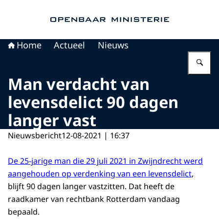
Naar de homepage van Openbaar Ministerie
Home
Actueel
Nieuws
Vu
Man verdacht van
levensdelict 90 dagen
langer vast
Nieuwsbericht
12-08-2021 | 16:37
De 25-jarige man die 29 juli 2021 in Zwijndrecht werd
aangehouden op verdenking van een levensdelict
,
blijft 90 dagen langer vastzitten. Dat heeft de
raadkamer van rechtbank Rotterdam vandaag
bepaald.