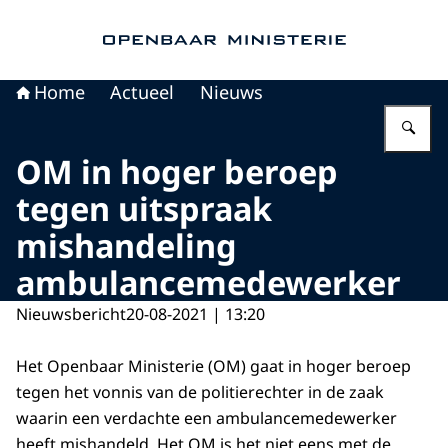
Naar de homepage van Openbaar Ministerie
Home
Actueel
Nieuws
Vu
OM in hoger beroep
tegen uitspraak
mishandeling
ambulancemedewerker
Nieuwsbericht
20-08-2021 | 13:20
Het Openbaar Ministerie (OM) gaat in hoger beroep
tegen het vonnis van de politierechter in de zaak
waarin een verdachte een ambulancemedewerker
heeft mishandeld. Het OM is het niet eens met de