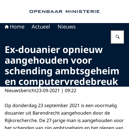
Naar de homepage van Openbaar Ministerie
Home
Actueel
Nieuws
Vu
Ex-douanier opnieuw
aangehouden voor
schending ambtsgeheim
en computervredebreuk
Nieuwsbericht
23-09-2021 | 09:22
Op donderdag 23 september 2021 is een voormalig
douanier uit Barendrecht aangehouden door de
Rijksrecherche. De 27-jarige man is aangehouden voor
het schenden van zijn ambtsgeheim en het plegen van