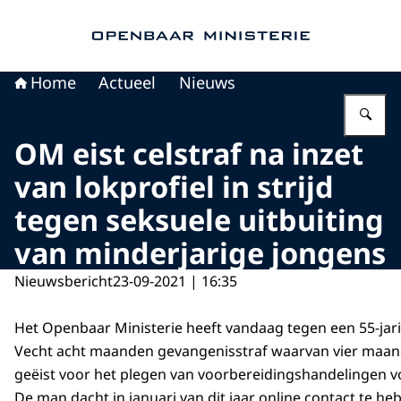
Naar de homepage van Openbaar Ministerie
Home
Actueel
Nieuws
Vu
OM eist celstraf na inzet
van lokprofiel in strijd
tegen seksuele uitbuiting
van minderjarige jongens
Nieuwsbericht
23-09-2021 | 16:35
Het Openbaar Ministerie heeft vandaag tegen een 55-jari
Vecht acht maanden gevangenisstraf waarvan vier maan
geëist voor het plegen van voorbereidingshandelingen 
De man dacht in januari van dit jaar online contact te h