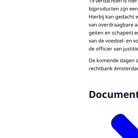
19 verdachten is hie
bijproducten zijn ee
Hierbij kan gedacht 
van overdraagbare aa
geiten en schapen) e
van de voedsel- en v
de officier van justiti
De komende dagen zu
rechtbank Amsterda
Documen