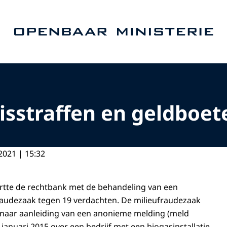
Naar de homepage van Openbaar Ministerie
sstraffen en geldboet
2021 | 15:32
rtte de rechtbank met de behandeling van een
raudezaak tegen 19 verdachten. De milieufraudezaak
 naar aanleiding van een anonieme melding (meld
anuari 2015 over een bedrijf met een biogasinstallatie.