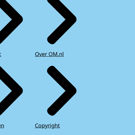
t
Over OM.nl
en
Copyright