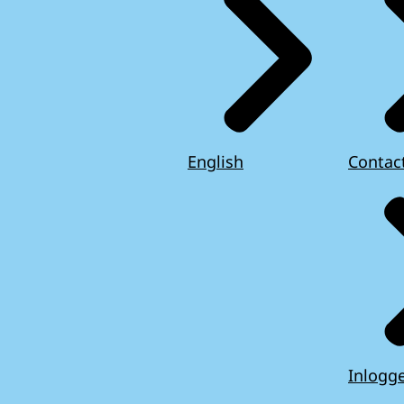
English
Contac
Inlogg