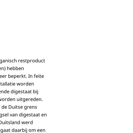
organisch restproduct
ten) hebben
er beperkt. In feite
tallatie worden
nde digestaat bij
 worden uitgereden.
j de Duitse grens
gsel van digestaat en
 Duitsland werd
 gaat daarbij om een