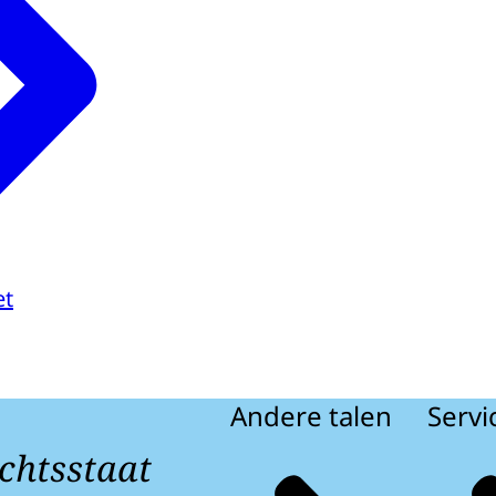
et
Andere talen
Servi
chtsstaat