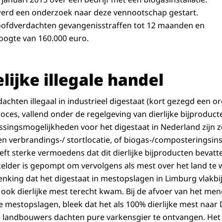
werd een onderzoek naar deze vennootschap gestart.
oofdverdachten gevangenisstraffen tot 12 maanden en
oogte van 160.000 euro.
ijke illegale handel
rdachten illegaal in industrieel digestaat (kort gezegd een 
roces, vallend onder de regelgeving van dierlijke bijproduc
singsmogelijkheden voor het digestaat in Nederland zijn ze
en verbrandings-/ stortlocatie, of biogas-/composteringsins
ft sterke vermoedens dat dit dierlijke bijproducten bevatte
kelder is gepompt om vervolgens als mest over het land te
enking dat het digestaat in mestopslagen in Limburg vlakbi
ook dierlijke mest terecht kwam. Bij de afvoer van het men
ze mestopslagen, bleek dat het als 100% dierlijke mest naar
e landbouwers dachten pure varkensgier te ontvangen. Het