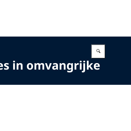
Vul in wat 
es in omvangrijke