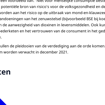
r een voorbeeld van. “Niet voor menselijke consumptie best
n potentiële bron van risico's voor de volksgezondheid en 
worden aan het risico op de uitbraak van mond-en-klauwzee
ndoeningen van het zenuwstelsel (bijvoorbeeld BSE bij koei
n de aanwezigheid van dioxinen in levensmiddelen. Ook kun
oederketen en het vertrouwen van de consument in het ged
e.
llen de pleidooien van de verdediging aan de orde komen.
m worden verwacht in december 2021.
ten