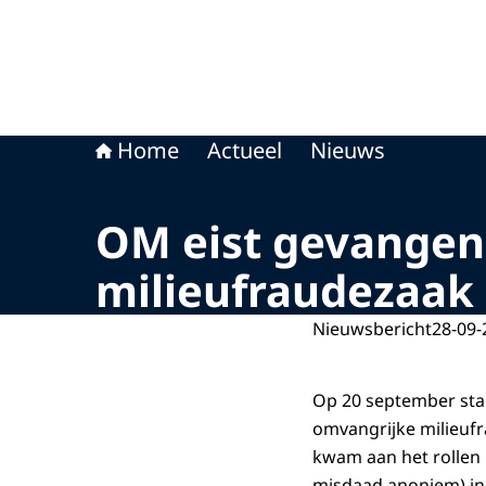
Home
Actueel
Nieuws
OM eist gevangeni
milieufraudezaak
Nieuwsbericht
28-09-
Op 20 september sta
omvangrijke milieuf
kwam aan het rollen
misdaad anoniem) in j