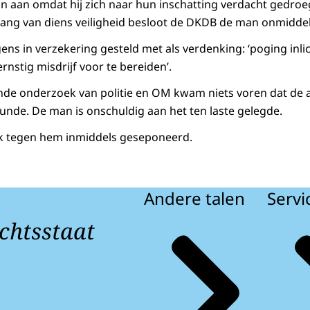
 aan omdat hij zich naar hun inschatting verdacht gedroeg
elang van diens veiligheid besloot de DKDB de man onmiddel
ns in verzekering gesteld met als verdenking: ‘poging inli
nstig misdrijf voor te bereiden’.
nde onderzoek van politie en OM kwam niets voren dat de 
nde. De man is onschuldig aan het ten laste gelegde.
k tegen hem inmiddels geseponeerd.
Andere talen
Servi
chtsstaat