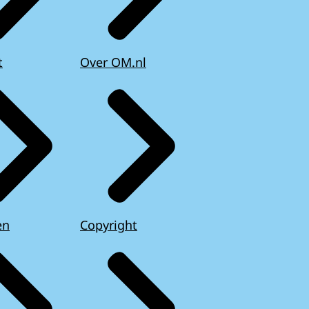
t
Over OM.nl
en
Copyright