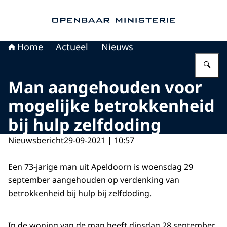
Naar de homepage van Openbaar Ministerie
Home
Actueel
Nieuws
Vu
Man aangehouden voor
mogelijke betrokkenheid
bij hulp zelfdoding
Nieuwsbericht
29-09-2021 | 10:57
Een 73-jarige man uit Apeldoorn is woensdag 29
september aangehouden op verdenking van
betrokkenheid bij hulp bij zelfdoding.
In de woning van de man heeft dinsdag 28 september