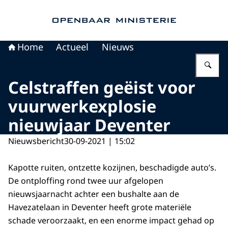
Naar de homepage van Openbaar Ministerie
Home
Actueel
Nieuws
Vu
Celstraffen geëist voor
vuurwerkexplosie
nieuwjaar Deventer
Nieuwsbericht
30-09-2021 | 15:02
Kapotte ruiten, ontzette kozijnen, beschadigde auto’s.
De ontploffing rond twee uur afgelopen
nieuwsjaarnacht achter een bushalte aan de
Havezatelaan in Deventer heeft grote materiële
schade veroorzaakt, en een enorme impact gehad op