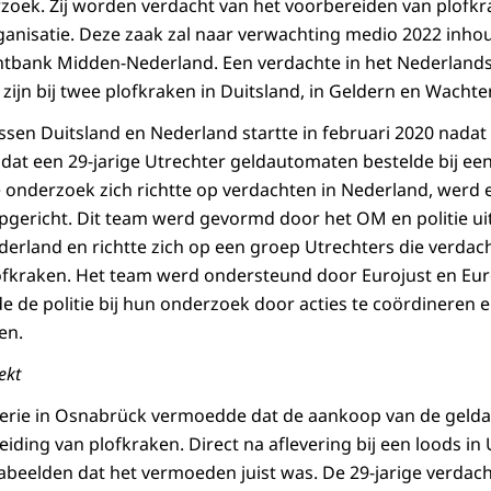
zoek. Zij worden verdacht van het voorbereiden van plofk
ganisatie. Deze zaak zal naar verwachting medio 2022 inho
chtbank Midden-Nederland. Een verdachte in het Nederland
zijn bij twee plofkraken in Duitsland, in Geldern en Wacht
en Duitsland en Nederland startte in februari 2020 nadat d
at een 29-jarige Utrechter geldautomaten bestelde bij een b
 onderzoek zich richtte op verdachten in Nederland, werd e
opgericht. Dit team werd gevormd door het OM en politie 
derland en richtte zich op een groep Utrechters die verdac
ofkraken. Het team werd ondersteund door Eurojust en Eur
 de politie bij hun onderzoek door acties te coördineren e
en.
ekt
erie in Osnabrück vermoedde dat de aankoop van de gel
iding van plofkraken. Direct na aflevering bij een loods in 
abeelden dat het vermoeden juist was. De 29-jarige verdach