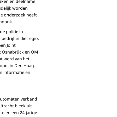
raken en deelname
udelijk worden
se onderzoek heeft
endonk.
e politie in
edrijf in die regio.
en Joint
uit Osnabrück en OM
ht werd van het
opol in Den Haag.
n informatie en
dautomaten verband
Utrecht bleek uit
te en een 24-jarige