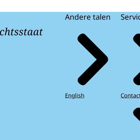
Andere talen
Servi
chtsstaat
English
Contac