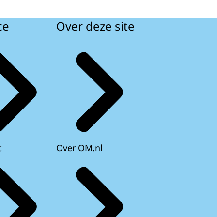
ce
Over deze site
t
Over OM.nl