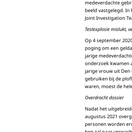
medeverdachte gebru
beeld vastgelegd. In 
Joint Investigation 
Testexplosie mislukt, v
Op 4 september 2020 
poging om een gelda
jarige medeverdachte
onderzoek kwamen an
jarige vrouw uit Den
gebruiken bij de plo
waren, moest de hele
Overdracht dossier
Nadat het uitgebreid
augustus 2021 overg
personen worden erv
hen zal naar verwac