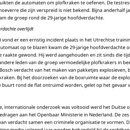
ikten de automaten om plofkraken te oefenen. De testres
hoeverre die zijn verspreid is niet bekend. Bijna anderhalf 
Team de groep rond de 29-jarige hoofdverdachte.
erdachte overlijdt
vond er een ernstig incident plaats in het Utrechtse traini
utomaat op te blazen kwam de 29-jarige hoofdverdachte om
 raakte gewond. Hij werd aangehouden en zit sinds die tijd
dere leden van de groep vermoedelijke plofkrakers in bee
 Bosch verdacht van het maken van pakketjes explosieven, 
fkraken. Bij het doorzoeken van de boxruimte waar de explo
 buurt rond de flat ontruimd worden, gelet op het gevaar v
e, internationale onderzoek was voltooid werd het Duitse 
edragen aan het Openbaar Ministerie in Nederland. De z
an verdacht samen een criminele organisatie te vormen. D
hting medio volgend jaar worden behandeld bij de rechtba