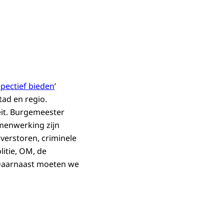
spectief bieden
’
tad en regio.
eit. Burgemeester
menwerking zijn
 verstoren, criminele
litie, OM, de
 Daarnaast moeten we