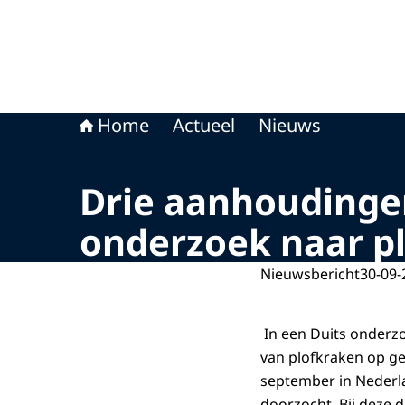
Home
Actueel
Nieuws
Drie aanhoudinge
onderzoek naar p
Nieuwsbericht
30-09-
In een Duits onderzo
van plofkraken op ge
september in Nederl
doorzocht. Bij deze 