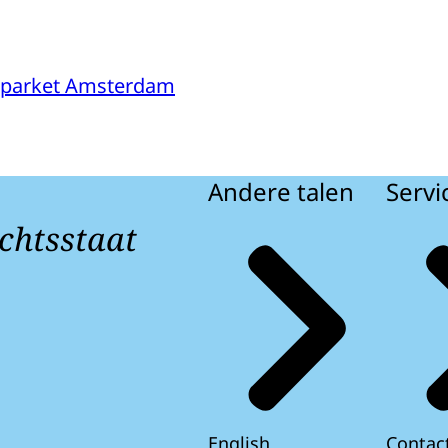
sparket Amsterdam
Andere talen
Servi
chtsstaat
English
Contac