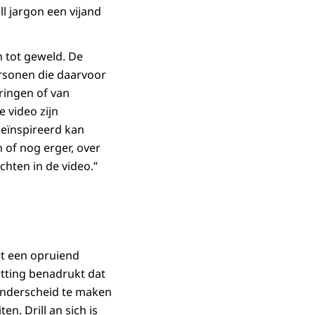
l jargon een vijand
 tot geweld. De
ersonen die daarvoor
ringen of van
e video zijn
geïnspireerd kan
 of nog erger, over
hten in de video.”
et een opruiend
itting benadrukt dat
 onderscheid te maken
n. Drill an sich is