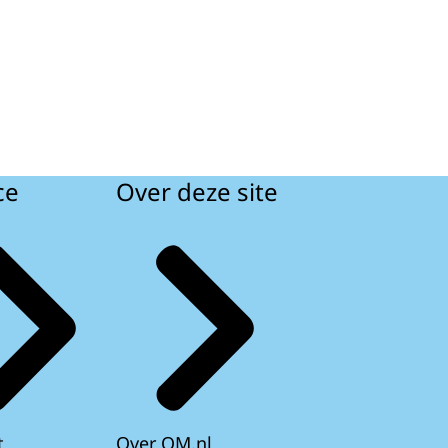
ce
Over deze site
t
Over OM.nl