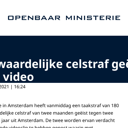
Naar de homepage van Openbaar Ministerie
waardelijke celstraf g
 video
2021 | 16:24
itie in Amsterdam heeft vanmiddag een taakstraf van 180
elijke celstraf van twee maanden geëist tegen twee
 jaar uit Amsterdam. De twee worden ervan verdacht
ende videoclip te hebben gepost waarin met