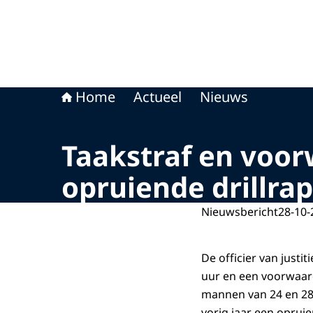
Home
Actueel
Nieuws
Taakstraf en voor
opruiende drillrap
Nieuwsbericht
28-10-
De officier van just
uur en een voorwaard
mannen van 24 en 28
vorig jaar een oprui