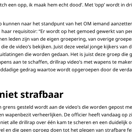
ch een opp, ik maak hem echt dood’. Met ‘opp’ wordt in dril
ap kunnen naar het standpunt van het OM iemand aanzetten
n haar requisitoir: “Er wordt op het gemoed gewerkt van p
nnen leden zijn van de eigen groepering, van overige groepe
die de video’s bekijken. Juist deze veelal jonge kijkers van d
uitlatingen die worden gedaan. Het is juist deze groep die 
pens aan te schaffen, drillrap video’s met wapens te maken
elddadige gedrag waartoe wordt opgeroepen door de verdac
 niet strafbaar
n grens gesteld wordt aan de video’s die worden gepost m
en wapenbezit verheerlijken. De officier heeft vandaag op z
niet alle drillrap over één kam te scheren en een duidelijk
el en die geen oproep doen tot het plegen van strafbare feite