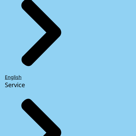
English
Service