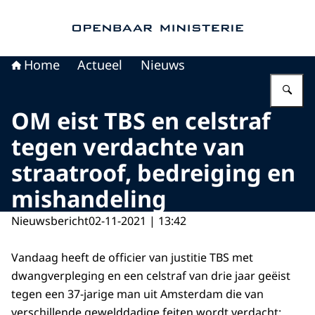
Naar de homepage van Openbaar Ministerie
Home
Actueel
Nieuws
Vu
OM eist TBS en celstraf
tegen verdachte van
straatroof, bedreiging en
mishandeling
Nieuwsbericht
02-11-2021 | 13:42
Vandaag heeft de officier van justitie TBS met
dwangverpleging en een celstraf van drie jaar geëist
tegen een 37-jarige man uit Amsterdam die van
verschillende gewelddadige feiten wordt verdacht: