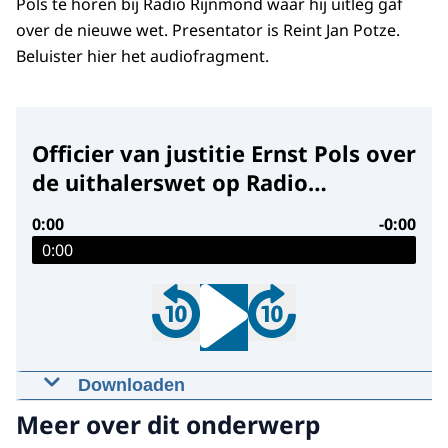
Pols te horen bij Radio Rijnmond waar hij uitleg gaf
over de nieuwe wet. Presentator is Reint Jan Potze.
Beluister hier het audiofragment.
Officier van justitie Ernst Pols over
de uithalerswet op Radio
Rijnmond
0:00
-0:00
0:00
Downloaden
Officier van justitie Ernst Pols over de
Meer over dit onderwerp
uithalerswet op Radio Rijnmond