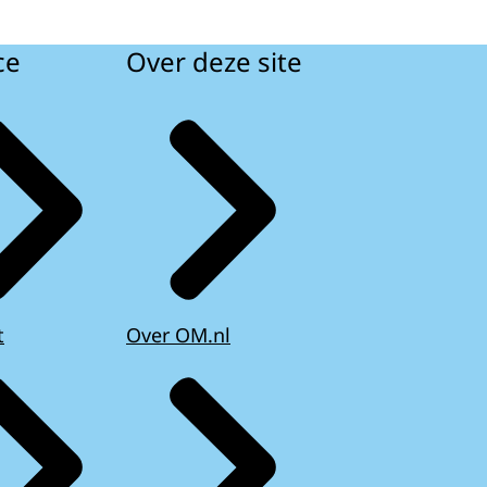
ce
Over deze site
t
Over OM.nl