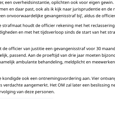
er, een overheidsinstantie, oplichten ook voor eigen gewin
n en daar past, ook als ik kijk naar jurisprudentie en de r
en onvoorwaardelijke gevangenisstraf bij’, aldus de officier 
de strafmaat houdt de officier rekening met het reclasserin
gheden en met het tijdsverloop sinds de start van het stra
t de officier van justitie een gevangenisstraf voor 30 maan
jk, passend. Aan de proeftijd van drie jaar moeten bijzo
amelijk ambulante behandeling, meldplicht en meewerken
tie kondigde ook een ontnemingsvordering aan. Vier ontvang
s verdachte aangemerkt. Het OM zal later een beslissing 
rvolging van deze personen.