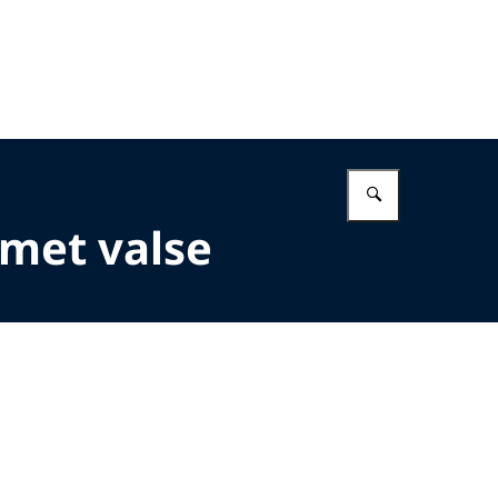
Vul in wat 
 met valse