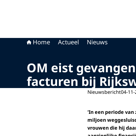
Home
Actueel
Nieuws
OM eist gevangeni
facturen bij Rijks
Nieuwsbericht
04-11-
'In een periode van 
miljoen weggesluisd
vrouwen die hij daa
aanzienlijke financ