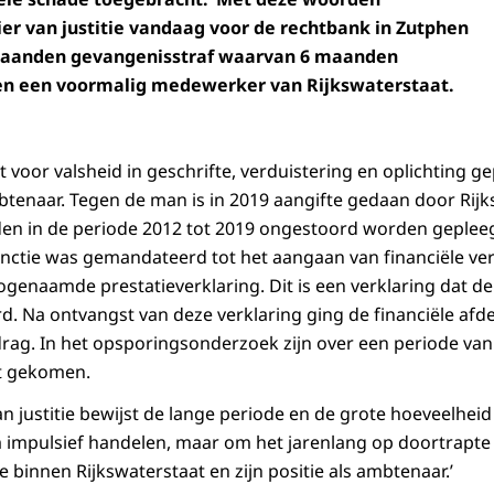
ier van justitie vandaag voor de rechtbank in Zutphen
 maanden gevangenisstraf waarvan 6 maanden
en een voormalig medewerker van Rijkswaterstaat.
voor valsheid in geschrifte, verduistering en oplichting ge
tenaar. Tegen de man is in 2019 aangifte gedaan door Rijk
nden in de periode 2012 tot 2019 ongestoord worden geple
functie was gemandateerd tot het aangaan van financiële ver
ogenaamde prestatieverklaring. Dit is een verklaring dat
d. Na ontvangst van deze verklaring ging de financiële afde
drag. In het opsporingsonderzoek zijn over een periode van 
ht gekomen.
an justitie bewijst de lange periode en de grote hoeveelheid
om impulsief handelen, maar om het jarenlang op doortrapte
e binnen Rijkswaterstaat en zijn positie als ambtenaar.’