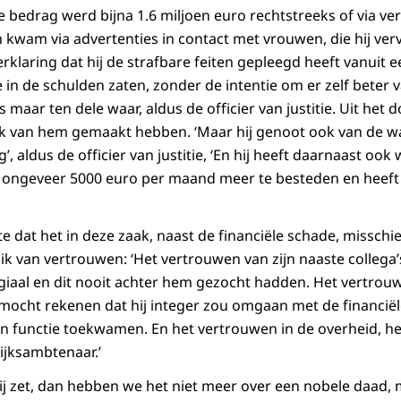
 bedrag werd bijna 1.6 miljoen euro rechtstreeks of via v
kwam via advertenties in contact met vrouwen, die hij verv
rklaring dat hij de strafbare feiten gepleegd heeft vanuit 
 in de schulden zaten, zonder de intentie om er zelf beter 
is maar ten dele waar, aldus de officier van justitie. Uit het d
k van hem gemaakt hebben. ‘Maar hij genoot ook van de w
’, aldus de officier van justitie, ‘En hij heeft daarnaast ook 
d ongeveer 5000 euro per maand meer te besteden en heeft 
te dat het in deze zaak, naast de financiële schade, missch
ik van vertrouwen: ‘Het vertrouwen van zijn naaste collega’
egiaal en dit nooit achter hem gezocht hadden. Het vertrouw
 mocht rekenen dat hij integer zou omgaan met de financi
n functie toekwamen. En het vertrouwen in de overheid, h
ijksambtenaar.’
n rij zet, dan hebben we het niet meer over een nobele daa