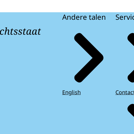
Andere talen
Servi
chtsstaat
English
Contac