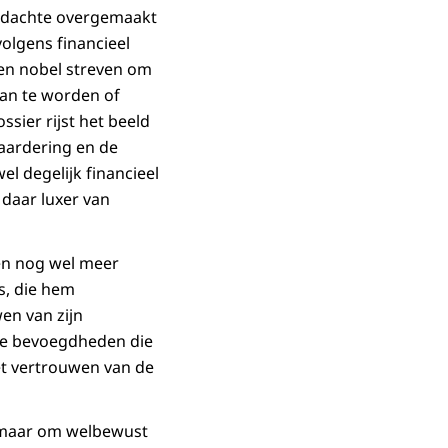
erdachte overgemaakt
olgens financieel
een nobel streven om
van te worden of
ossier rijst het beeld
aardering en de
wel degelijk financieel
daar luxer van
ien nog wel meer
s, die hem
en van zijn
ële bevoegdheden die
et vertrouwen van de
d, maar om welbewust