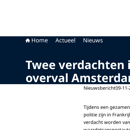
Home
Actueel
Nieuws
Twee verdachten i
overval Amsterd
Nieuwsbericht
09-11-
Tijdens een gezamenl
politie zijn in Fran
verdacht worden van 
waardetransportauto