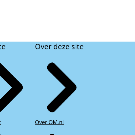
ce
Over deze site
t
Over OM.nl