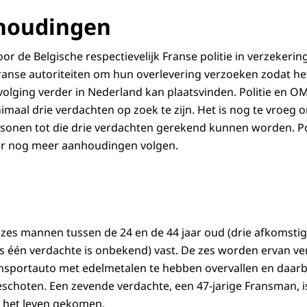
houdingen
or de Belgische respectievelijk Franse politie in verzekeri
ranse autoriteiten om hun overlevering verzoeken zodat het
olging verder in Nederland kan plaatsvinden. Politie en 
maal drie verdachten op zoek te zijn. Het is nog te vroeg 
onen tot die drie verdachten gerekend kunnen worden. Pol
 er nog meer aanhoudingen volgen.
 zes mannen tussen de 24 en de 44 jaar oud (drie afkomstig 
ts één verdachte is onbekend) vast. De zes worden ervan 
nsportauto met edelmetalen te hebben overvallen en daarb
choten. Een zevende verdachte, een 47-jarige Fransman, is
 het leven gekomen.