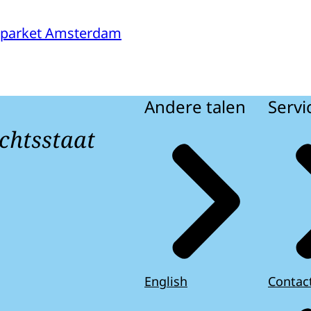
sparket Amsterdam
Andere talen
Servi
chtsstaat
English
Contac