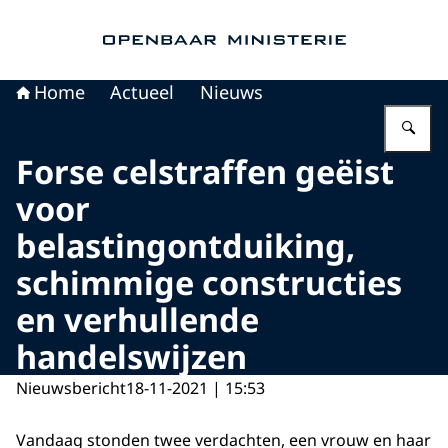
Naar de homepage van Openbaar Ministerie
Home
Actueel
Nieuws
Vu
Forse celstraffen geëist
voor
belastingontduiking,
schimmige constructies
en verhullende
handelswijzen
Nieuwsbericht
18-11-2021 | 15:53
Vandaag stonden twee verdachten, een vrouw en haar