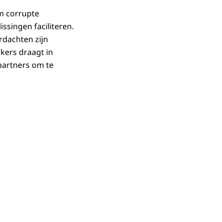
m corrupte
ssingen faciliteren.
rdachten zijn
kers draagt in
partners om te