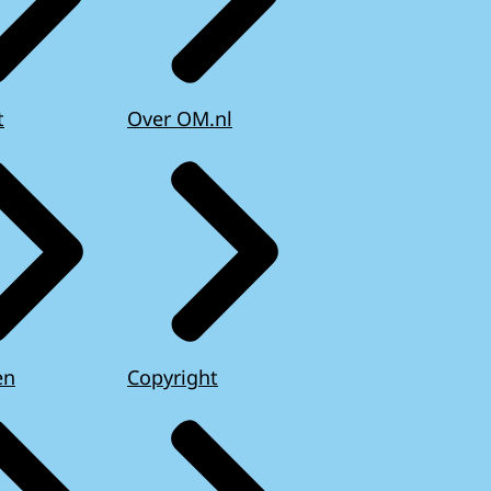
t
Over OM.nl
en
Copyright