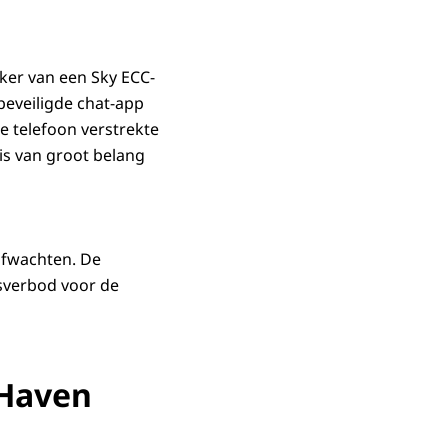
iker van een Sky ECC-
beveiligde chat-app
ze telefoon verstrekte
is van groot belang
afwachten. De
sverbod voor de
 Haven