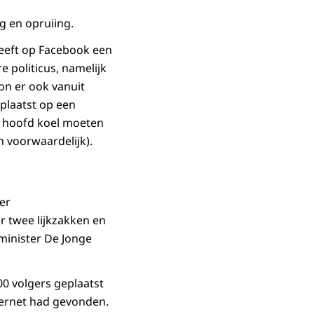
g en opruiing.
heeft op Facebook een
 politicus, namelijk
kon er ook vanuit
plaatst op een
t hoofd koel moeten
n voorwaardelijk).
er
r twee lijkzakken en
 minister De Jonge
0 volgers geplaatst
nternet had gevonden.