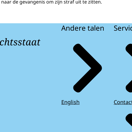
 naar de gevangenis om zijn straf uit te zitten.
Andere talen
Servi
chtsstaat
English
Contac