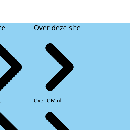
ce
Over deze site
t
Over OM.nl