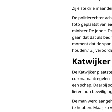
Zij eiste drie maand
De politierechter ac
foto geplaatst van e
minister De Jonge. Da
gaan dat dat als bed
moment dat de spann
houden.” Zij veroord
Katwijker
De Katwijker plaatst
coronamaatregelen – 
een schep. Daarbij sc
lieten hun beveiligi
De man werd aangeho
te hebben. Maar, zo 