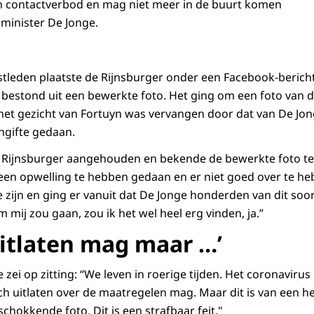
en contactverbod en mag niet meer in de buurt komen
 minister De Jonge.
leden plaatste de Rijnsburger onder een Facebook-bericht
e bestond uit een bewerkte foto. Het ging om een foto van
het gezicht van Fortuyn was vervangen door dat van De Jon
ngifte gedaan.
 Rijnsburger aangehouden en bekende de bewerkte foto te
n een opwelling te hebben gedaan en er niet goed over te h
 zijn en ging er vanuit dat De Jonge honderden van dit soo
m mij zou gaan, zou ik het wel heel erg vinden, ja.”
uitlaten mag maar …’
ie zei op zitting: “We leven in roerige tijden. Het coronaviru
tisch uitlaten over de maatregelen mag. Maar dit is van een he
schokkende foto. Dit is een strafbaar feit."