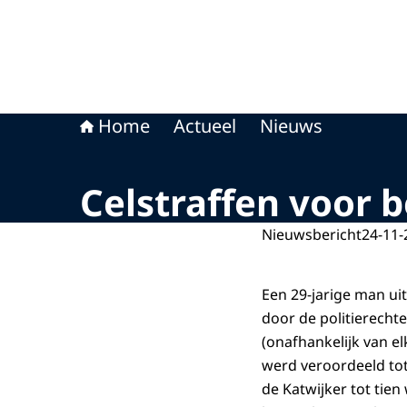
Home
Actueel
Nieuws
Celstraffen voor 
Nieuwsbericht
24-11-
Een 29-jarige man uit
door de politierechte
(onafhankelijk van e
werd veroordeeld tot
de Katwijker tot tie