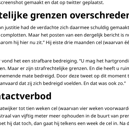
screenshot gemaakt en dat op twitter geplaatst.
htelijke grenzen overschrede
van justitie had de verdachte zich daarmee schuldig gemaak
 complotten. Maar het posten van een dergelijk bericht is n
arom hij hier nu zit.” Hij eiste drie maanden cel (waarvan
r vond het een strafbare bedreiging. “U mag het hartgrond
iten. Maar er zijn strafrechtelijke grenzen. En die heeft u r
oenemende mate bedreigd. Door deze tweet op dit moment t
anvaard dat zij zich bedreigd voelden. En dat was ook zo.”
ntactverbod
Katwijker tot tien weken cel (waarvan vier weken voorwaarde
 straal van vijftig meter meer ophouden in de buurt van pre
et hij dat toch, dan gaat hij telkens een week de cel in. Na 