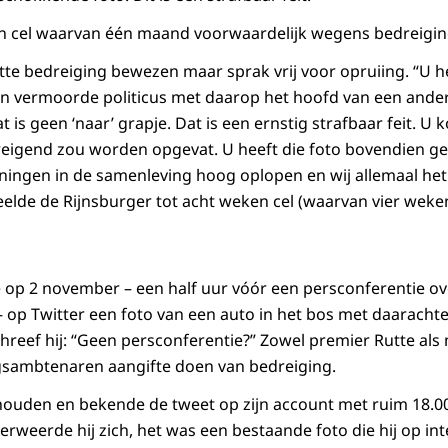
en cel waarvan één maand voorwaardelijk wegens bedreigin
htte bedreiging bewezen maar sprak vrij voor opruiing. “U 
en vermoorde politicus met daarop het hoofd van een andere
t is geen ‘naar’ grapje. Dat is een ernstig strafbaar feit. U 
reigend zou worden opgevat. U heeft die foto bovendien ge
ingen in de samenleving hoog oplopen en wij allemaal he
eelde de Rijnsburger tot acht weken cel (waarvan vier weke
e op 2 november – een half uur vóór een persconferentie ov
op Twitter een foto van een auto in het bos met daarachte
hreef hij: “Geen persconferentie?” Zowel premier Rutte als
ngsambtenaren aangifte doen van bedreiging.
uden en bekende de tweet op zijn account met ruim 18.00
verweerde hij zich, het was een bestaande foto die hij op i