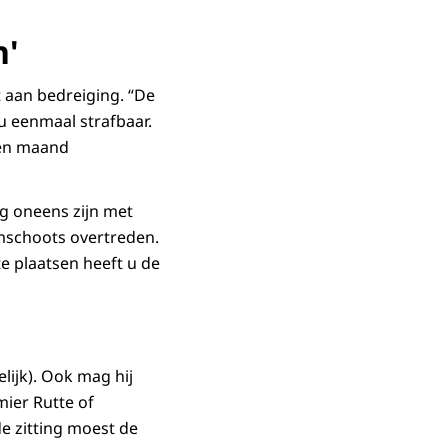
n'
t aan bedreiging. “De
u eenmaal strafbaar.
 één maand
ig oneens zijn met
uimschoots overtreden.
e plaatsen heeft u de
lijk). Ook mag hij
mier Rutte of
de zitting moest de