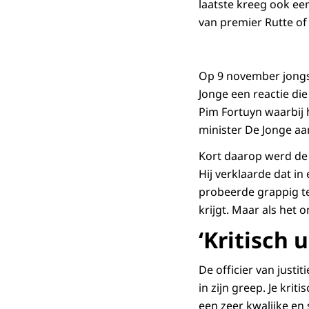
laatste kreeg ook e
van premier Rutte of
Op 9 november jongst
Jonge een reactie di
Pim Fortuyn waarbij 
minister De Jonge aa
Kort daarop werd de
Hij verklaarde dat i
probeerde grappig te
krijgt. Maar als het o
‘Kritisch 
De officier van justit
in zijn greep. Je kri
een zeer kwalijke en 