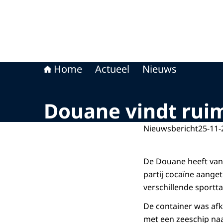
Home
Actueel
Nieuws
Douane vindt ruim
Nieuwsbericht
25-11-
De Douane heeft van
partij cocaïne aanget
verschillende sportt
De container was af
met een zeeschip na