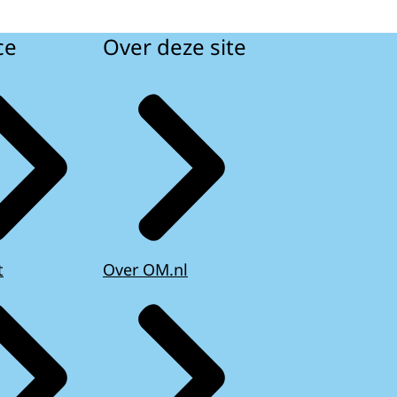
ce
Over deze site
t
Over OM.nl