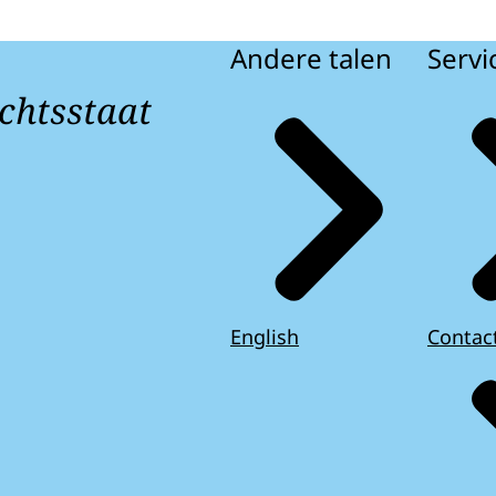
Andere talen
Servi
chtsstaat
English
Contac