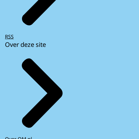
RSS
Over deze site
Over OM.nl