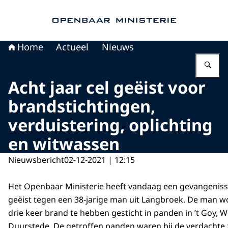
Naar de homepage van Openbaar Ministerie
Home
Actueel
Nieuws
Vu
Acht jaar cel geëist voor
brandstichtingen,
verduistering, oplichting
en witwassen
Nieuwsbericht
02-12-2021 | 12:15
Het Openbaar Ministerie heeft vandaag een gevangenisst
geëist tegen een 38-jarige man uit Langbroek. De man w
drie keer brand te hebben gesticht in panden in ’t Goy, 
Duurstede. De getroffen panden waren bij de verdachte z