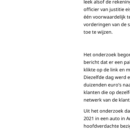
leek alsof de reken
officier van justitie
één voorwaardelijk t
vorderingen van de s
toe te wijzen.
Het onderzoek begon 
bericht dat er een p
klikte op de link en 
Diezelfde dag werd e
duizenden euro’s na
klanten die op dezel
netwerk van de klante
Uit het onderzoek da
2021 in een auto i
hoofdverdachte bezig