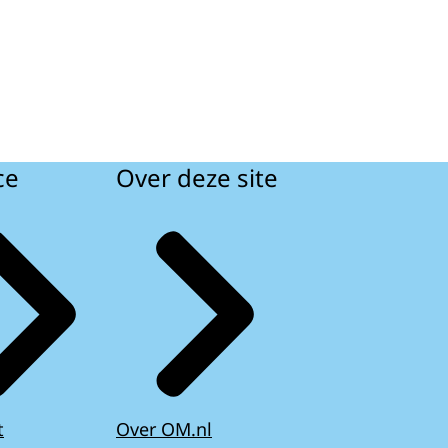
ce
Over deze site
t
Over OM.nl