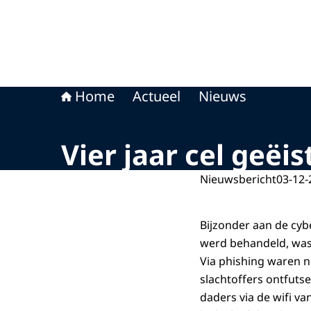
Home
Actueel
Nieuws
Vier jaar cel geëis
Nieuwsbericht
03-12-
Bijzonder aan de cy
werd behandeld, was
Via phishing waren n
slachtoffers ontfuts
daders via de wifi va