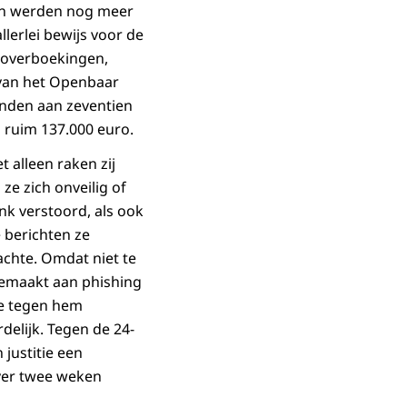
gen werden nog meer
llerlei bewijs voor de
e overboekingen,
van het Openbaar
anden aan zeventien
 ruim 137.000 euro.
t alleen raken zij
ze zich onveilig of
nk verstoord, als ook
 berichten ze
chte. Omdat niet te
gemaakt aan phishing
ie tegen hem
elijk. Tegen de 24-
justitie een
over twee weken