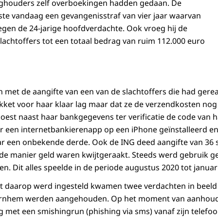
inghouders zelf overboekingen hadden gedaan. De
 eiste vandaag een gevangenisstraf van vier jaar waarvan
egen de 24-jarige hoofdverdachte. Ook vroeg hij de
lachtoffers tot een totaal bedrag van ruim 112.000 euro
met de aangifte van een van de slachtoffers die had gere
akket voor haar klaar lag maar dat ze de verzendkosten nog
moest naast haar bankgegevens ter verificatie de code van h
r een internetbankierenapp op een iPhone geïnstalleerd e
ar een onbekende derde. Ook de ING deed aangifte van 36 
fde manier geld waren kwijtgeraakt. Steeds werd gebruik 
n. Dit alles speelde in de periode augustus 2020 tot januar
t daarop werd ingesteld kwamen twee verdachten in beeld 
n Arnhem werden aangehouden. Op het moment van aanhou
 met een smishingrun (phishing via sms) vanaf zijn telef