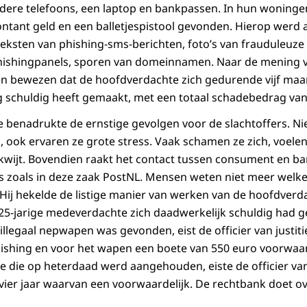
erdere telefoons, een laptop en bankpassen. In hun wonin
ontant geld en een balletjespistool gevonden. Hierop werd a
eksten van phishing-sms-berichten, foto’s van frauduleuz
hishingpanels, sporen van domeinnamen. Naar de mening 
en bewezen dat de hoofdverdachte zich gedurende vijf ma
g schuldig heeft gemaakt, met een totaal schadebedrag van
tie benadrukte de ernstige gevolgen voor de slachtoffers. Nie
 ook ervaren ze grote stress. Vaak schamen ze zich, voelen 
kwijt. Bovendien raakt het contact tussen consument en ba
s zoals in deze zaak PostNL. Mensen weten niet meer welke
ij hekelde de listige manier van werken van de hoofdverda
25-jarige medeverdachte zich daadwerkelijk schuldig had 
illegaal nepwapen was gevonden, eist de officier van justit
hishing en voor het wapen een boete van 550 euro voorwaard
e die op heterdaad werd aangehouden, eiste de officier van 
vier jaar waarvan een voorwaardelijk. De rechtbank doet 