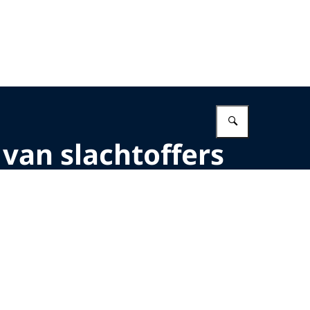
Vul in wat 
i van slachtoffers