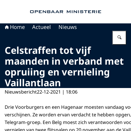
Naar de homepage van Openbaar Ministerie
Home
Actueel
Nieuws
Vu
Celstraffen tot vijf
maanden in verband met
opruiing en vernieling
Vaillantlaan
Nieuwsbericht
22-12-2021 | 18:06
Drie Voorburgers en een Hagenaar moesten vandaag voor
verschijnen. Ze worden ervan verdacht te hebben opgeru
Telegram-groep. Een Belg moest zich verantwoorden voor 
vernielen van twee flitspalen op 20 november aan de Vail