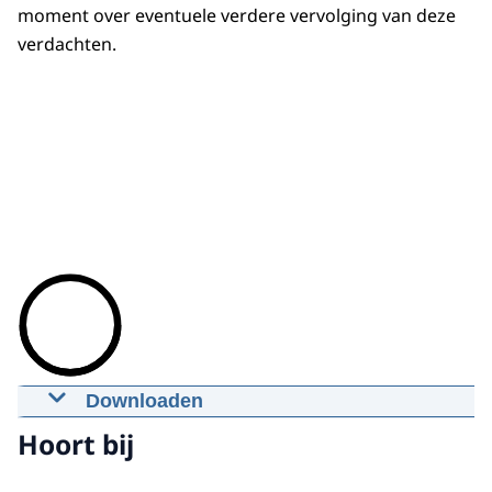
moment over eventuele verdere vervolging van deze
verdachten.
Downloaden
Hoe werkt pump en dump?
Hoort bij
11-01-2022
00:02:26
mp4
56,9 MB