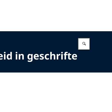
Vul in wat 
id in geschrifte