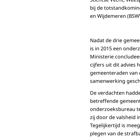
bij de totstandkomi
en Wijdemeren (BSW
Nadat de drie gemee
is in 2015 een onder
Ministerie concludee
cijfers uit dit advie
gemeenteraden van d
samenwerking gesche
De verdachten hadden
betreffende gemeente
onderzoeksbureau te 
zij door de valsheid 
Tegelijkertijd is me
plegen van de straf