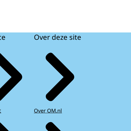
ce
Over deze site
t
Over OM.nl