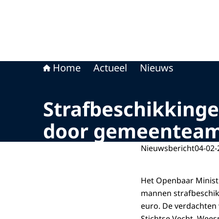
Home
Actueel
Nieuws
Strafbeschikkinge
door gemeenteam
Nieuwsbericht
04-02-
Het Openbaar Ministe
mannen strafbeschik
euro. De verdachte
Stichtse Vecht, Wees