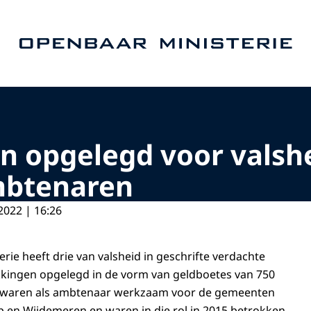
Naar de homepage van Openbaar Ministerie
n opgelegd voor valshe
btenaren
2022 | 16:26
rie heeft drie van valsheid in geschrifte verdachte
kingen opgelegd in de vorm van geldboetes van 750
n waren als ambtenaar werkzaam voor de gemeenten
p en Wijdemeren en waren in die rol in 2015 betrokken