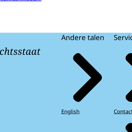
Andere talen
Servi
chtsstaat
English
Contac