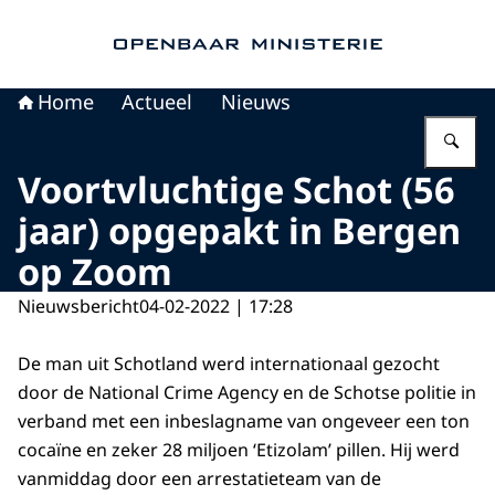
Naar de homepage van Openbaar Ministerie
Home
Actueel
Nieuws
Vu
Voortvluchtige Schot (56
jaar) opgepakt in Bergen
op Zoom
Nieuwsbericht
04-02-2022 | 17:28
De man uit Schotland werd internationaal gezocht
door de National Crime Agency en de Schotse politie in
verband met een inbeslagname van ongeveer een ton
cocaïne en zeker 28 miljoen ‘Etizolam’ pillen. Hij werd
vanmiddag door een arrestatieteam van de