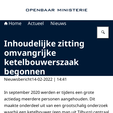
Naar de homepage van Openbaar Ministerie
Home
Actueel
Nieuws
Vu
Inhoudelijke zitting
omvangrijke
ketelbouwerszaak
begonnen
Nieuwsbericht
14-02-2022 | 14:41
In september 2020 werden er tijdens een grote
actiedag meerdere personen aangehouden. Dit
maakte onderdeel uit van een grootschalig onderzoek
waarbij een ketelbouwer (een man uit Tilburg) centraal