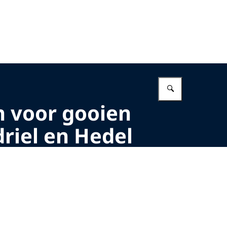
Vul in wat 
n voor gooien
iel en Hedel