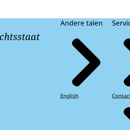
Andere talen
Servi
chtsstaat
English
Contac