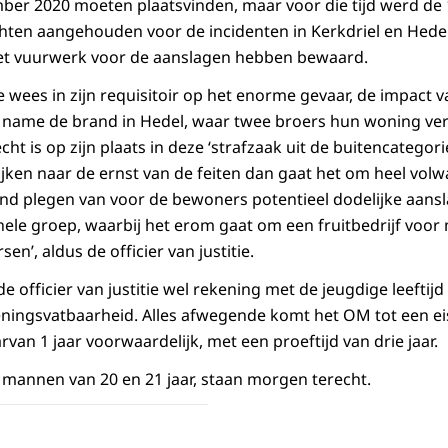
ber 2020 moeten plaatsvinden, maar voor die tijd werd de
en aangehouden voor de incidenten in Kerkdriel en Hedel.
et vuurwerk voor de aanslagen hebben bewaard.
tie wees in zijn requisitoir op het enorme gevaar, de impact
 name de brand in Hedel, waar twee broers hun woning ver
t is op zijn plaats in deze ‘strafzaak uit de buitencategorie
 kijken naar de ernst van de feiten dan gaat het om heel volw
nd plegen van voor de bewoners potentieel dodelijke aans
nele groep, waarbij het erom gaat om een fruitbedrijf voor
sen’, aldus de officier van justitie.
de officier van justitie wel rekening met de jeugdige leeftij
ingsvatbaarheid. Alles afwegende komt het OM tot een eis 
van 1 jaar voorwaardelijk, met een proeftijd van drie jaar.
mannen van 20 en 21 jaar, staan morgen terecht.