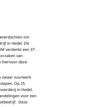
deverdachten om
jf in Hedel. Dit
 OM verdenkt een 37-
roorzaken van
an hiervoor deze
an zwaar vuurwerk
 slapen. Op 25
erderij in Hedel,
handelingen voor een
uitbedrijf. Deze