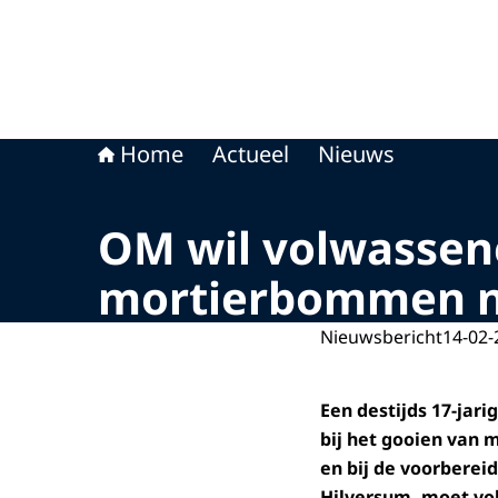
Home
Actueel
Nieuws
OM wil volwassen
mortierbommen na
Nieuwsbericht
14-02-
Een destijds 17-jar
bij het gooien van
en bij de voorbereid
Hilversum, moet vo