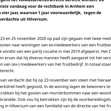
ie eiste vandaag voor de rechtbank in Arnhem een
 vier jaar, waarvan 1 jaar voorwaardelijk, tegen de
 verdachte uit Hilversum.
 23 en 25 november 2020 op pad zijn gegaan met twee me
oien naar woningen van ex-medewerkers van een fruitbedri
de vondst van een partij cocaïne in mei 2019 afgeperst. Het
en ervan dat hij diverse mannen heeft aangezet tot het ve
n van (ex-) medewerkers van het fruitbedrijf. In totaal sta
terecht.
rvan verdacht dat hij op 23 november een steen met hiera
erkdriel heeft gegooid. In de woning lagen de bewoners te
trokken bij het gooien van mortierbommen naar een woonbo
afbrandde. Ook zou hij betrokken zijn bij de voorbereidings
 in Hilversum van een familielid van de directie van het fr