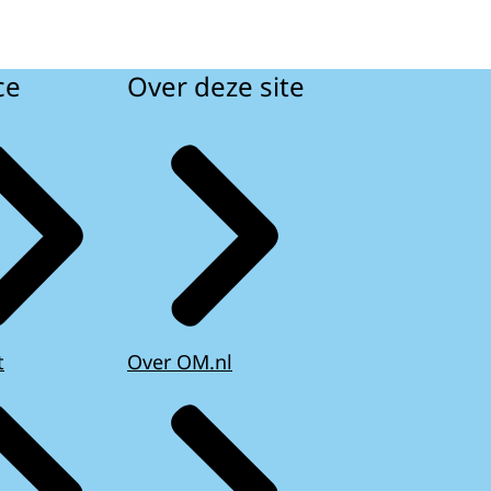
ce
Over deze site
t
Over OM.nl