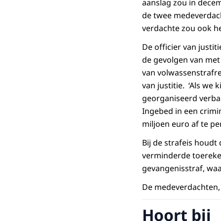
aanslag zou in decem
de twee medeverdacht
verdachte zou ook h
De officier van justi
de gevolgen van met
van volwassenstrafrech
van justitie. ‘Als we
georganiseerd verba
Ingebed in een crimi
miljoen euro af te per
Bij de strafeis houdt 
verminderde toereken
gevangenisstraf, waar
De medeverdachten, 
Hoort bij