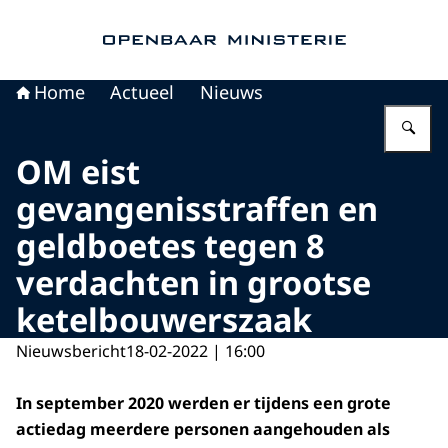
Naar de homepage van Openbaar Ministerie
Home
Actueel
Nieuws
Vu
OM eist
gevangenisstraffen en
geldboetes tegen 8
verdachten in grootse
ketelbouwerszaak
Nieuwsbericht
18-02-2022 | 16:00
In september 2020 werden er tijdens een grote
actiedag meerdere personen aangehouden als