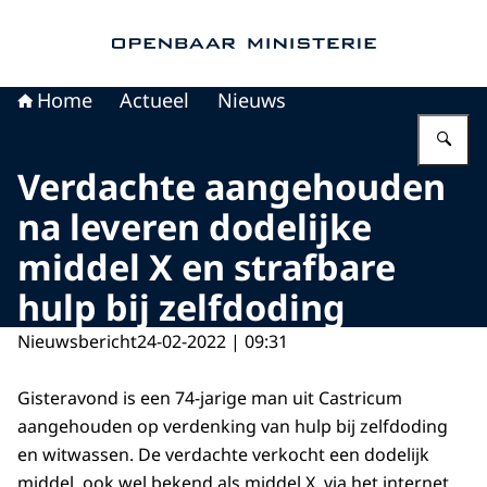
Naar de homepage van Openbaar Ministerie
Home
Actueel
Nieuws
Vu
Verdachte aangehouden
na leveren dodelijke
middel X en strafbare
hulp bij zelfdoding
Nieuwsbericht
24-02-2022 | 09:31
Gisteravond is een 74-jarige man uit Castricum
aangehouden op verdenking van hulp bij zelfdoding
en witwassen. De verdachte verkocht een dodelijk
middel, ook wel bekend als middel X, via het internet