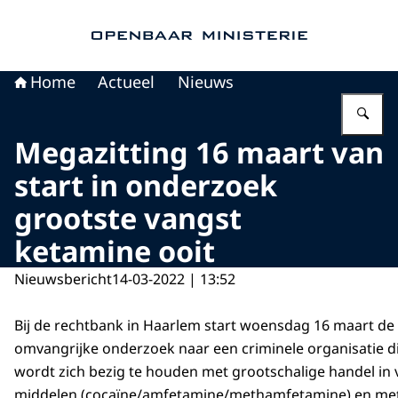
Naar de homepage van Openbaar Ministerie
Home
Actueel
Nieuws
Vu
Megazitting 16 maart van
start in onderzoek
grootste vangst
ketamine ooit
Nieuwsbericht
14-03-2022 | 13:52
Bij de rechtbank in Haarlem start woensdag 16 maart de 
omvangrijke onderzoek naar een criminele organisatie d
wordt zich bezig te houden met grootschalige handel in
middelen (cocaïne/amfetamine/methamfetamine) en met