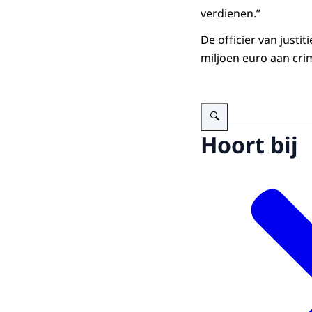
verdienen.”
De officier van justit
miljoen euro aan cri
Vergroot afbeelding alt=""
Hoort bij