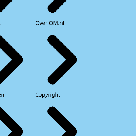
t
Over OM.nl
en
Copyright