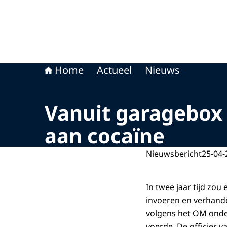
Home
Actueel
Nieuws
Vanuit garagebox 
aan cocaïne
Nieuwsbericht
25-04-
In twee jaar tijd zou 
invoeren en verhandel
volgens het OM onder
voerde. De officier va