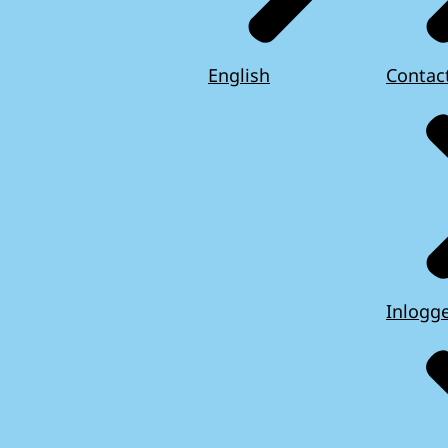
English
Contac
Inlogg