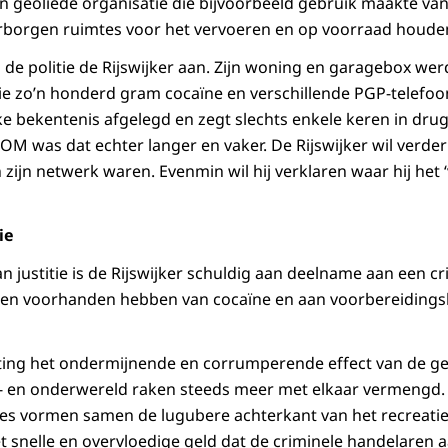
n geoliede organisatie die bijvoorbeeld gebruik maakte van
borgen ruimtes voor het vervoeren en op voorraad houden
d de politie de Rijswijker aan. Zijn woning en garagebox we
tie zo’n honderd gram cocaïne en verschillende PGP-telefoo
jke bekentenis afgelegd en zegt slechts enkele keren in dru
OM was dat echter langer en vaker. De Rijswijker wil verder
zijn netwerk waren. Evenmin wil hij verklaren waar hij het 
ie
an justitie is de Rijswijker schuldig aan deelname aan een cr
 en voorhanden hebben van cocaïne en aan voorbereidings
tting het ondermijnende en corrumperende effect van de g
- en onderwereld raken steeds meer met elkaar vermengd.
ties vormen samen de lugubere achterkant van het recreati
t snelle en overvloedige geld dat de criminele handelaren a