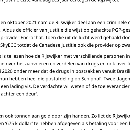
en oktober 2021 nam de Rijswijker deel aan een criminele o
 Aldus de officier van justitie die wijst op gehackte PGP-g
 provider Encrochat. Toen die uit de lucht werd gehaald do
 SkyECC totdat de Canadese justitie ook die provider op zwa
 is te lezen hoe de Rijswijker met verschillende personen i
ad over het aanvoeren en verdelen van drugs en ook over fi
ari 2020 onder meer dat de drugs in postzakken vanuit Brazi
un hebben heel die postafdeling op Schiphol’. Twee dagen
 een lading vis. De verdachte wil weten of de toeleverancier 
n achter een deur’.
en ook tonnen aan geld door zijn handen. Zo liet de Rijswijke
 ‘675 k dollar’ te hebben afgegeven als betaling voor een 