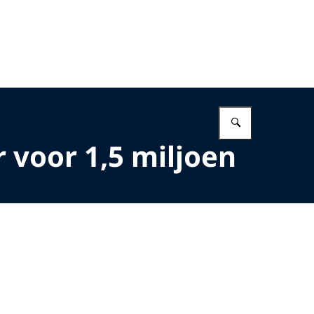
Vul in wat 
 voor 1,5 miljoen