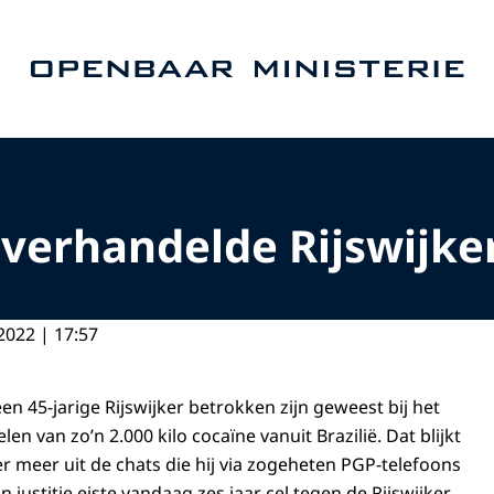
Naar de homepage van Openbaar Ministerie
verhandelde Rijswijker
2022 | 17:57
een 45-jarige Rijswijker betrokken zijn geweest bij het
en van zo’n 2.000 kilo cocaïne vanuit Brazilië. Dat blijkt
 meer uit de chats die hij via zogeheten PGP-telefoons
n justitie eiste vandaag zes jaar cel tegen de Rijswijker.