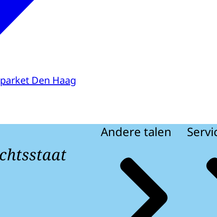
parket Den Haag
Andere talen
Servi
chtsstaat