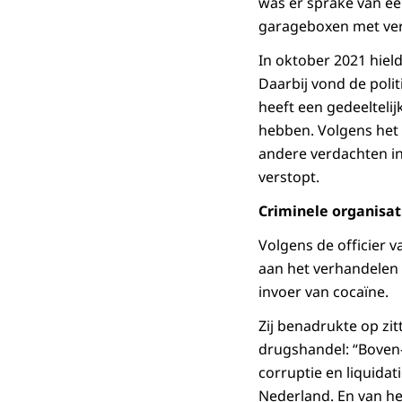
was er sprake van ee
garageboxen met ver
In oktober 2021 hiel
Daarbij vond de poli
heeft een gedeelteli
hebben. Volgens het 
andere verdachten in 
verstopt.
Criminele organisat
Volgens de officier v
aan het verhandelen
invoer van cocaïne.
Zij benadrukte op zi
drugshandel: “Boven
corruptie en liquida
Nederland. En van he