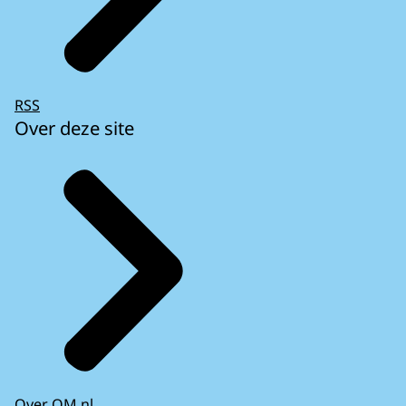
RSS
Over deze site
Over OM.nl