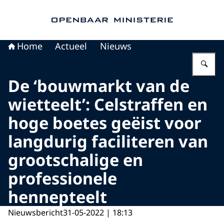
Naar de homepage van Openbaar Ministerie
Home
Actueel
Nieuws
Vu
De ‘bouwmarkt van de
wietteelt’: Celstraffen en
hoge boetes geëist voor
langdurig faciliteren van
grootschalige en
professionele
hennepteelt
Nieuwsbericht
31-05-2022 | 18:13