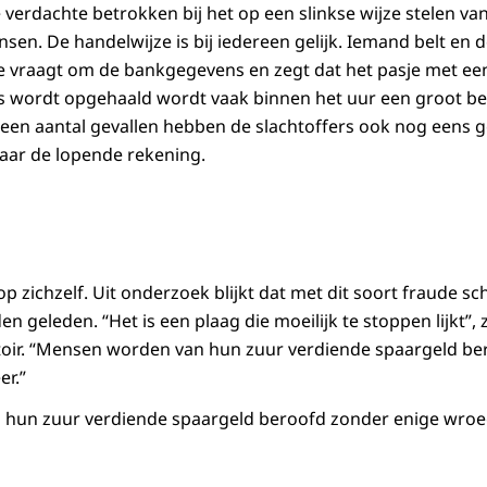
 verdachte betrokken bij het op een slinkse wijze stelen va
d
n. De handelwijze is bij iedereen gelijk. Iemand belt en d
 vraagt om de bankgegevens en zegt dat het pasje met ee
as wordt opgehaald wordt vaak binnen het uur een groot b
 een aantal gevallen hebben de slachtoffers ook nog eens 
aar de lopende rekening.
op zichzelf. Uit onderzoek blijkt dat met dit soort fraude sc
n geleden. “Het is een plaag die moeilijk te stoppen lijkt”, z
uisitoir. “Mensen worden van hun zuur verdiende spaargeld b
er.”
hun zuur verdiende spaargeld beroofd zonder enige wroegi