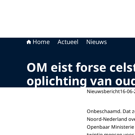
Home
Actueel
Nieuws
OM eist forse cel
oplichting van ou
Nieuwsbericht
16-06-
Onbeschaamd. Dat zeg
Noord-Nederland over
Openbaar Ministerie 
twintig mensen voor 