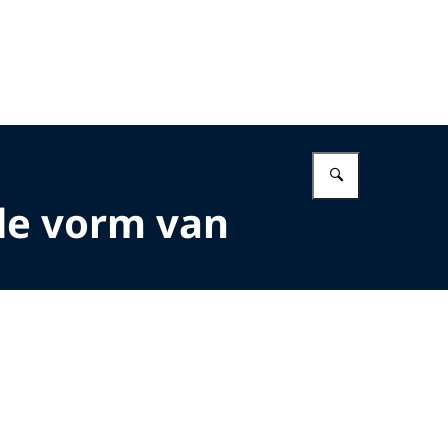
Vul in wat 
de vorm van