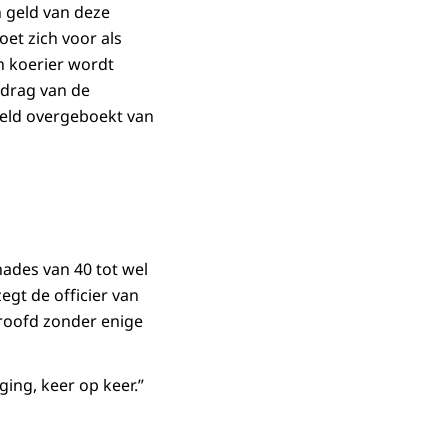
n geld van deze
oet zich voor als
n koerier wordt
edrag van de
geld overgeboekt van
hades van 40 tot wel
egt de officier van
eroofd zonder enige
ng, keer op keer.”