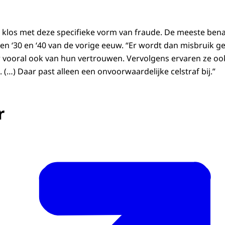
 klos met deze specifieke vorm van fraude. De meeste ben
aren ‘30 en ‘40 van de vorige eeuw. “Er wordt dan misbruik 
 vooral ook van hun vertrouwen. Vervolgens ervaren ze o
 (…) Daar past alleen een onvoorwaardelijke celstraf bij.”
r