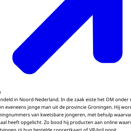
n
deld in Noord-Nederland. In die zaak eiste het OM onder 
 eveneens jonge man uit de provincie Groningen. Hij word
ningnummers van kwetsbare jongeren, met behulp waarvan
haal heeft opgelicht. Zo bood hij producten aan online wa
vingen zij hun bestelde concertkaart of VR-bril nooit.