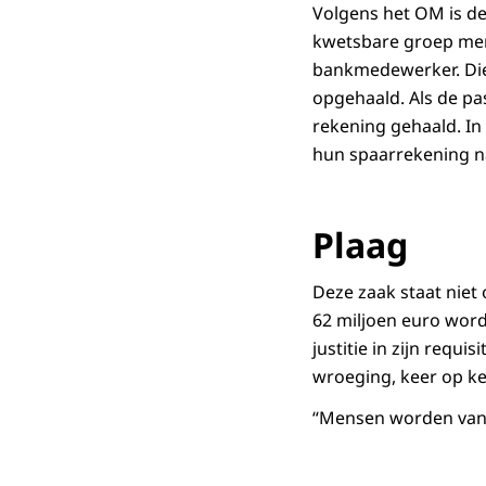
Volgens het OM is de
Downloa
kwetsbare groep mense
bankmedewerker. Die
opgehaald. Als de p
rekening gehaald. In
hun spaarrekening n
Plaag
Deze zaak staat niet 
62 miljoen euro worde
justitie in zijn req
wroeging, keer op ke
“Mensen worden van 