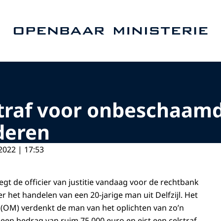
Naar de homepage van Openbaar Ministerie
straf voor onbeschaam
deren
2022 | 17:53
t de officier van justitie vandaag voor de rechtbank
 het handelen van een 20-jarige man uit Delfzijl. Het
(OM) verdenkt de man van het oplichten van zo’n
een bedrag van ruim 75.000 euro en eist een celstraf