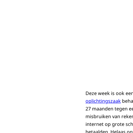
Deze week is ook ee
oplichtingszaak
behan
27 maanden tegen een
misbruiken van reke
internet op grote sc
betaalden. Helaas ont