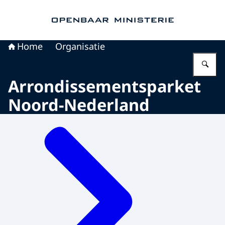
Naar de homepage van Openbaar Ministerie
Home
Organisatie
Vu
Arrondissementsparket
Noord-Nederland
Menu