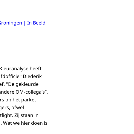
Groningen | In Beeld
 Kleuranalyse heeft
fdofficier Diederik
ef. "De gekleurde
 andere OM-collega’s”,
rs op het parket
gers, ofwel
ight. Zij staan in
n. Wat we hier doen is