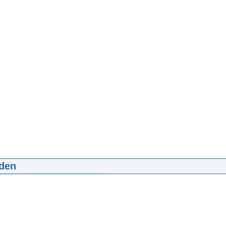
den
kster
p4
d