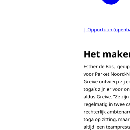
| Opportuun (openba
Het maken
Esther de Bos, gedip
voor Parket Noord-Ne
Greive ontwierp zij 
toga’s zijn er voor o
aldus Greive. “Ze zij
regelmatig in twee c
rechterlijk ambtenare
toga op zitting, maar
altijd een teampresta