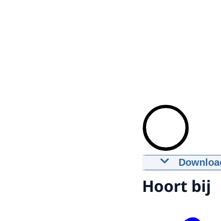
Downloa
De togamaa
Hoort bij
21-05-2024
m
Downloa