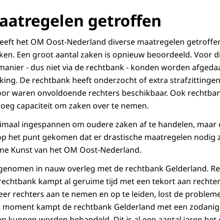
aatregelen getroffen
heeft het OM Oost-Nederland diverse maatregelen getroffe
en. Een groot aantal zaken is opnieuw beoordeeld. Voor d
manier - dus niet via de rechtbank - konden worden afgeda
ing. De rechtbank heeft onderzocht of extra strafzitting
or waren onvoldoende rechters beschikbaar. Ook rechtbank
oeg capaciteit om zaken over te nemen.
imaal ingespannen om oudere zaken af te handelen, maar d
op het punt gekomen dat er drastische maatregelen nodig zi
yne Kunst van het OM Oost-Nederland.
 genomen in nauw overleg met de rechtbank Gelderland. R
rechtbank kampt al geruime tijd met een tekort aan rechter
er rechters aan te nemen en op te leiden, lost de problem
it moment kampt de rechtbank Gelderland met een zodanig 
ken kunnen worden behandeld. Dit is al een aantal jaren het 