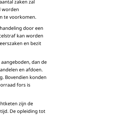
aantal zaken zal
al worden
en te voorkomen.
ehandeling door een
 celstraf kan worden
keerszaken en bezit
d aangeboden, dan de
handelen en afdoen.
ng. Bovendien konden
orraad fors is
htketen zijn de
ijd. De opleiding tot