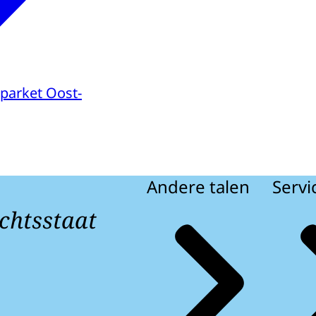
parket Oost-
Andere talen
Servi
chtsstaat