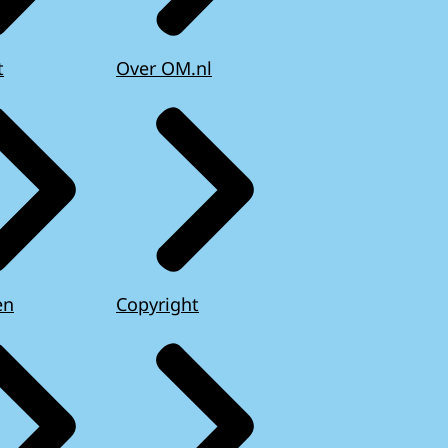
t
Over OM.nl
en
Copyright