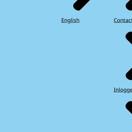
English
Contac
Inlogg