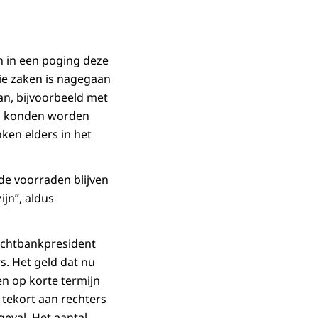
n in een poging deze
ie zaken is nagegaan
an, bijvoorbeeld met
en konden worden
en elders in het
e voorraden blijven
jn”, aldus
echtbankpresident
s. Het geld dat nu
en op korte termijn
tekort aan rechters
geval. Het aantal