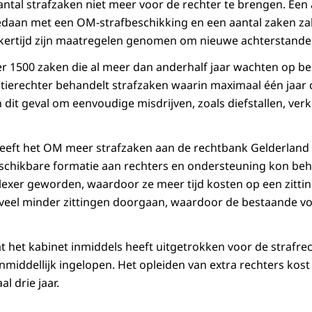
antal strafzaken niet meer voor de rechter te brengen. Een 
edaan met een OM-strafbeschikking en een aantal zaken z
jkertijd zijn maatregelen genomen om nieuwe achterstand
r 1500 zaken die al meer dan anderhalf jaar wachten op b
olitierechter behandelt strafzaken waarin maximaal één jaar
 dit geval om eenvoudige misdrijven, zoals diefstallen, ver
heeft het OM meer strafzaken aan de rechtbank Gelderlan
schikbare formatie aan rechters en ondersteuning kon be
exer geworden, waardoor ze meer tijd kosten op een zitti
veel minder zittingen doorgaan, waardoor de bestaande vo
t het kabinet inmiddels heeft uitgetrokken voor de strafrec
middellijk ingelopen. Het opleiden van extra rechters kost t
l drie jaar.