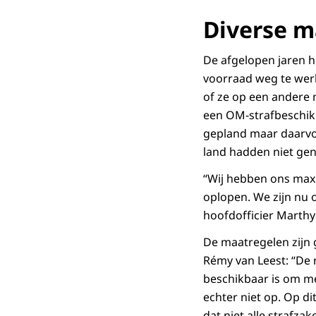
Diverse m
De afgelopen jaren 
voorraad weg te werk
of ze op een andere 
een OM-strafbeschikk
gepland maar daarvo
land hadden niet gen
“Wij hebben ons max
oplopen. We zijn nu 
hoofdofficier Marth
De maatregelen zijn
Rémy van Leest: “De 
beschikbaar is om me
echter niet op. Op d
dat niet alle strafza