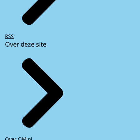
RSS
Over deze site
Over OM.nl