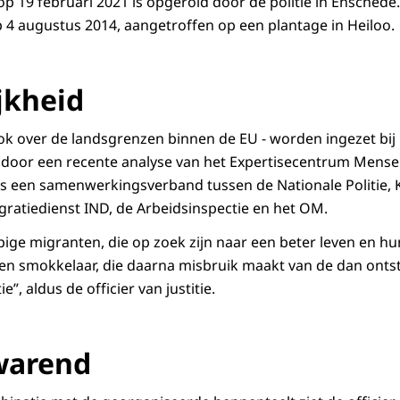
 19 februari 2021 is opgerold door de politie in Enschede. 
op 4 augustus 2014, aangetroffen op een plantage in Heiloo.
jkheid
ok over de landsgrenzen binnen de EU - worden ingezet bi
 door een recente analyse van het Expertisecentrum Mens
 een samenwerkingsverband tussen de Nationale Politie, K
atiedienst IND, de Arbeidsinspectie en het OM.
ge migranten, die op zoek zijn naar een beter leven en hun
en smokkelaar, die daarna misbruik maakt van de dan onts
e”, aldus de officier van justitie.
warend