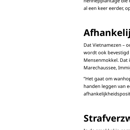
hennepplantage die op
al een keer eerder, 
Afhankeli
Dat Vietnamezen – o
wordt ook bevestigd
Mensenmokkel. Dat is
Marechaussee, Immigr
”Het gaat om wanhopi
handen leggen van e
afhankelijkheidspositi
Strafverz