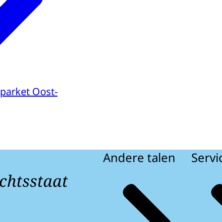
parket Oost-
Andere talen
Servi
chtsstaat