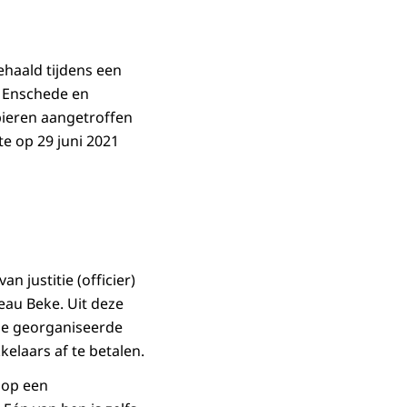
ehaald tijdens een
n Enschede en
pieren aangetroffen
e op 29 juni 2021
n justitie (officier)
reau Beke. Uit deze
 de georganiseerde
elaars af te betalen.
n op een