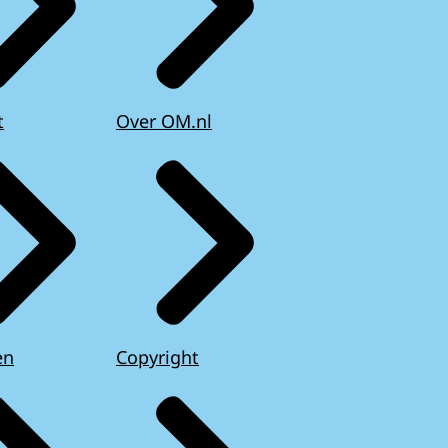
t
Over OM.nl
en
Copyright