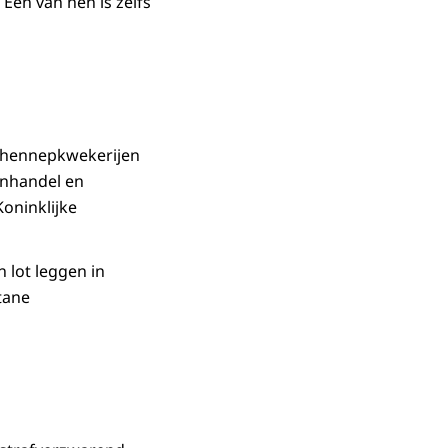
Eén van hen is zelfs
j hennepkwekerijen
enhandel en
oninklijke
 lot leggen in
tane