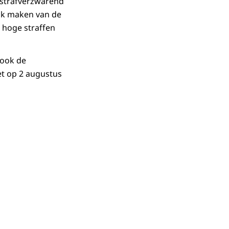
r strafverzwarend
uik maken van de
r hoge straffen
 ook de
et op 2 augustus