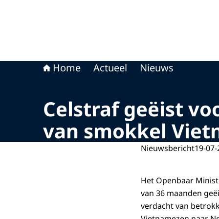
Home
Actueel
Nieuws
Celstraf geëist v
van smokkel Viet
Nieuwsbericht
19-07-
Het Openbaar Minist
van 36 maanden geëi
verdacht van betrokk
Vietnamezen naar Ne