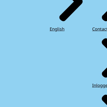
English
Contac
Inlogg