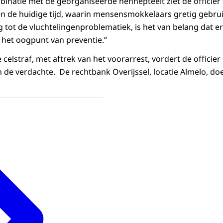
binatie met de georganiseerde hennepteelt ziet de officie
ien de huidige tijd, waarin mensensmokkelaars gretig gebr
 tot de vluchtelingenproblematiek, is het van belang dat e
het oogpunt van preventie.”
celstraf, met aftrek van het voorarrest, vordert de officier
e verdachte. De rechtbank Overijssel, locatie Almelo, do