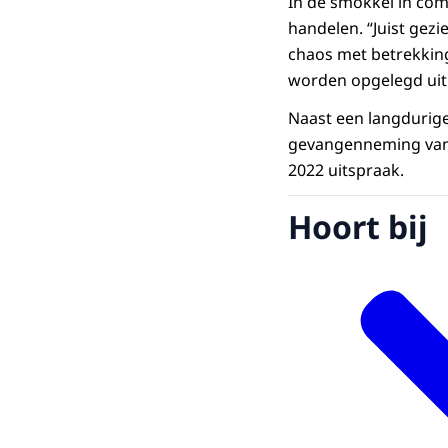
In de smokkel in com
handelen. “Juist gez
chaos met betrekking
worden opgelegd uit 
Naast een langdurige 
gevangenneming van d
2022 uitspraak.
Hoort bij