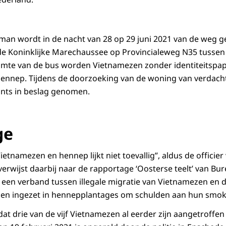
man wordt in de nacht van 28 op 29 juni 2021 van de weg g
de Koninklijke Marechaussee op Provincialeweg N35 tusse
uimte van de bus worden Vietnamezen zonder identiteitspa
ennep. Tijdens de doorzoeking van de woning van verdacht
ints in beslag genomen.
ge
tnamezen en hennep lijkt niet toevallig”, aldus de officier va
ij verwijst daarbij naar de rapportage ‘Oosterse teelt’ van Bu
n een verband tussen illegale migratie van Vietnamezen en
den ingezet in hennepplantages om schulden aan hun smokk
t dat drie van de vijf Vietnamezen al eerder zijn aangetroffe