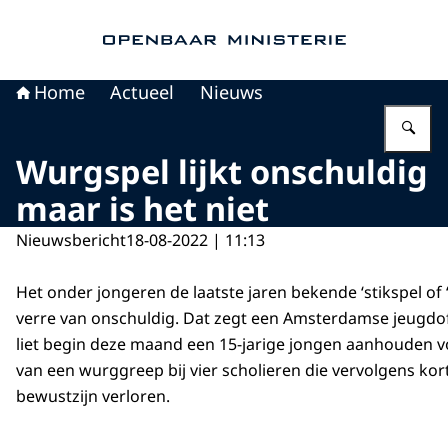
Naar de homepage van Openbaar Ministerie
Home
Actueel
Nieuws
Vu
Wurgspel lijkt onschuldig
maar is het niet
Nieuwsbericht
18-08-2022 | 11:13
Het onder jongeren de laatste jaren bekende ‘stikspel of 
verre van onschuldig. Dat zegt een Amsterdamse jeugdoffic
liet begin deze maand een 15-jarige jongen aanhouden 
van een wurggreep bij vier scholieren die vervolgens kort
bewustzijn verloren.