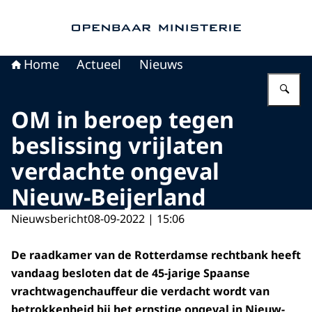
Naar de homepage van Openbaar Ministerie
Home
Actueel
Nieuws
Vu
OM in beroep tegen
beslissing vrijlaten
verdachte ongeval
Nieuw-Beijerland
Nieuwsbericht
08-09-2022 | 15:06
De raadkamer van de Rotterdamse rechtbank heeft
vandaag besloten dat de 45-jarige Spaanse
vrachtwagenchauffeur die verdacht wordt van
betrokkenheid bij het ernstige ongeval in Nieuw-