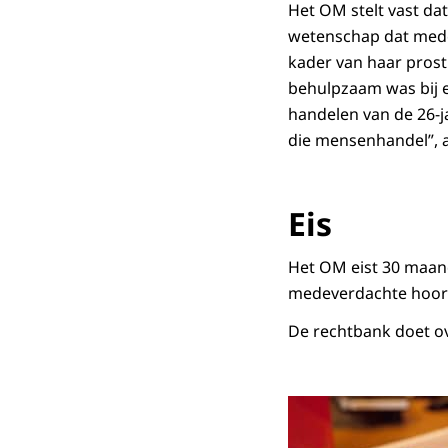
Het OM stelt vast dat
wetenschap dat medev
kader van haar prost
behulpzaam was bij e
handelen van de 26-j
die mensenhandel”, al
Eis
Het OM eist 30 maand
medeverdachte hoort 
De rechtbank doet o