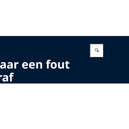
Vul in wat 
aar een fout
raf