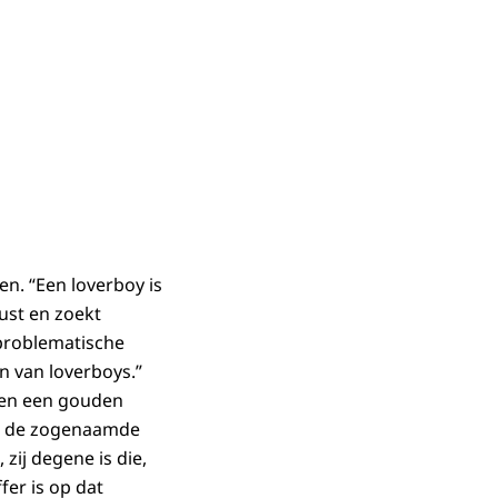
n. “Een loverboy is
ust en zoekt
 problematische
n van loverboys.”
n en een gouden
 in de zogenaamde
 zij degene is die,
fer is op dat