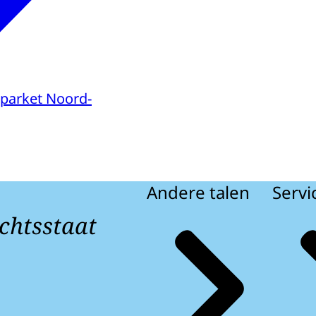
parket Noord-
Andere talen
Servi
chtsstaat