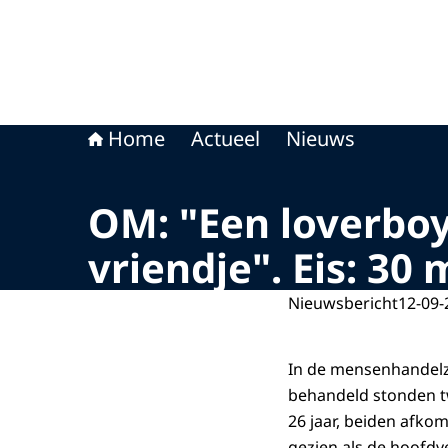
Home
Actueel
Nieuws
OM: "Een loverboy
vriendje". Eis: 3
Nieuwsbericht
12-09-
In de mensenhandelza
behandeld stonden t
26 jaar, beiden afko
gezien als de hoofdv