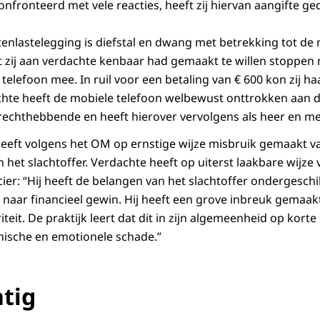
nfronteerd met vele reacties, heeft zij hiervan aangifte ge
 tenlastelegging is diefstal en dwang met betrekking tot de
at zij aan verdachte kenbaar had gemaakt te willen stoppen 
elefoon mee. In ruil voor een betaling van € 600 kon zij ha
chte heeft de mobiele telefoon welbewust onttrokken aan de
rechthebbende en heeft hierover vervolgens als heer en me
eft volgens het OM op ernstige wijze misbruik gemaakt va
 het slachtoffer. Verdachte heeft op uiterst laakbare wijze
cier: “Hij heeft de belangen van het slachtoffer ondergesch
 naar financieel gewin. Hij heeft een grove inbreuk gemaakt
iteit. De praktijk leert dat dit in zijn algemeenheid op korte
chische en emotionele schade.”
tig