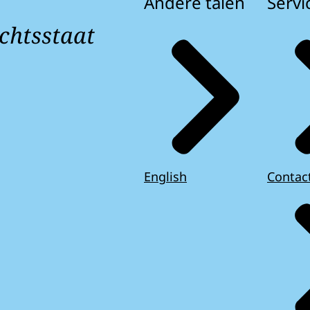
Andere talen
Servi
chtsstaat
English
Contac