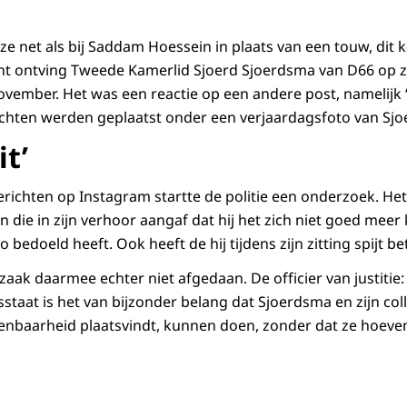
ze net als bij Saddam Hoessein in plaats van een touw, dit 
cht ontving Tweede Kamerlid Sjoerd Sjoerdsma van D66 op z
vember. Het was een reactie op een andere post, namelijk 
ichten werden geplaatst onder een verjaardagsfoto van Sj
it’
erichten op Instagram startte de politie een onderzoek. Het
 die in zijn verhoor aangaf dat hij het zich niet goed meer
 bedoeld heeft. Ook heeft de hij tijdens zijn zitting spijt bet
ak daarmee echter niet afgedaan. De officier van justitie:
staat is het van bijzonder belang dat Sjoerdsma en zijn col
openbaarheid plaatsvindt, kunnen doen, zonder dat ze hoeve