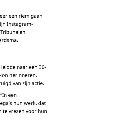
keer een riem gaan
ijn Instagram-
‘Tribunalen
oerdsma.
 leidde naar een 36-
 kon herinneren,
uigd van zijn actie.
 “In een
lega’s hun werk, dat
n te vrezen voor hun