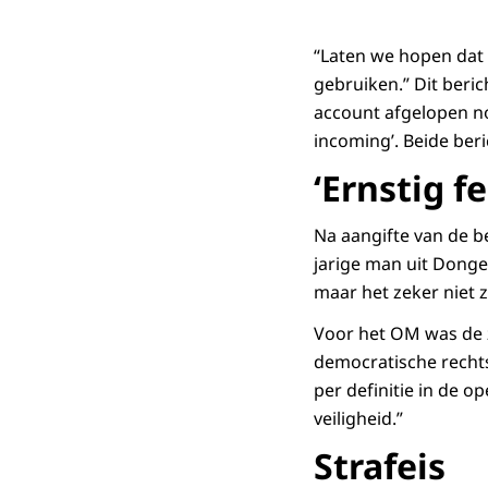
“Laten we hopen dat 
gebruiken.” Dit beri
account afgelopen no
incoming’. Beide ber
‘Ernstig fe
Na aangifte van de b
jarige man uit Dongen
maar het zeker niet zo
Voor het OM was de za
democratische rechts
per definitie in de 
veiligheid.”
Strafeis