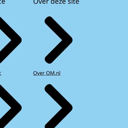
ce
Over deze site
t
Over OM.nl