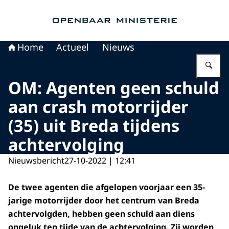
Naar de homepage van Openbaar Ministerie
Home
Actueel
Nieuws
Vu
OM: Agenten geen schuld
aan crash motorrijder
(35) uit Breda tijdens
achtervolging
Nieuwsbericht
27-10-2022 | 12:41
De twee agenten die afgelopen voorjaar een 35-
jarige motorrijder door het centrum van Breda
achtervolgden, hebben geen schuld aan diens
ongeluk ten tijde van de achtervolging. Zij worden