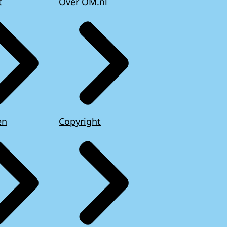
t
Over OM.nl
en
Copyright