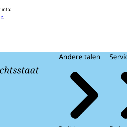
 info:
ge
.
Andere talen
Servi
chtsstaat