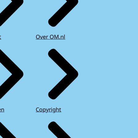
t
Over OM.nl
en
Copyright