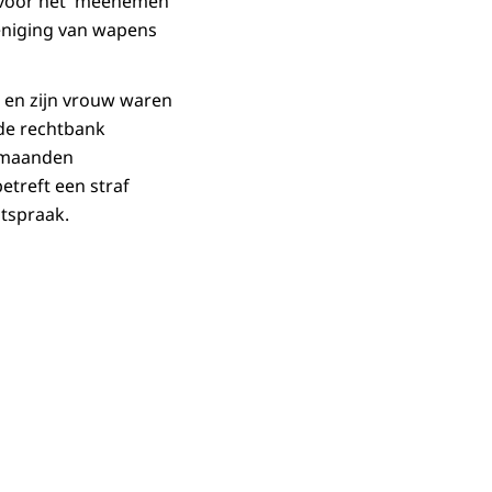
ld voor het meenemen
eniging van wapens
 en zijn vrouw waren
 de rechtbank
6 maanden
etreft een straf
itspraak.