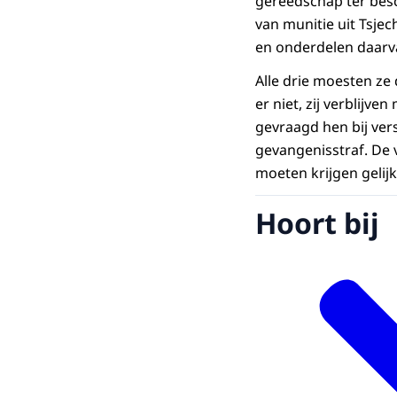
gereedschap ter bes
van munitie uit Tsj
en onderdelen daarv
Alle drie moesten z
er niet, zij verblijv
gevraagd hen bij ve
gevangenisstraf. De v
moeten krijgen gelij
Hoort bij