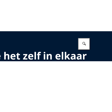
Vul in wat 
et zelf in elkaar