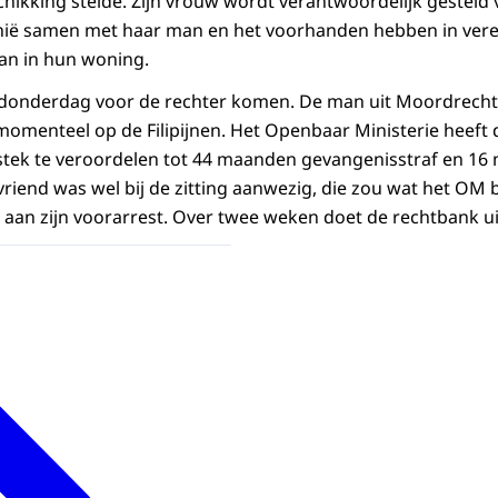
chikking stelde. Zijn vrouw wordt verantwoordelijk geste
echië samen met haar man en het voorhanden hebben in ver
an in hun woning.
e donderdag voor de rechter komen. De man uit Moordrecht
en momenteel op de Filipijnen. Het Openbaar Ministerie heeft
rstek te veroordelen tot 44 maanden gevangenisstraf en 1
riend was wel bij de zitting aanwezig, die zou wat het OM b
k aan zijn voorarrest. Over twee weken doet de rechtbank u