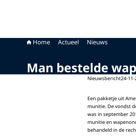
Home
Actueel
Nieuws
Man bestelde wape
Nieuwsbericht
24-11-
Een pakketje uit Am
munitie. De vondst 
was in september 20
munitie en wapenond
behandeld in de rech