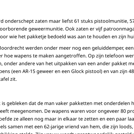
rd onderschept zaten maar liefst 61 stuks pistoolmunitie, 
doorborende geweermunitie. Ook zaten er vijf patroonmaga
or wie het pakketje bedoeld was aan te houden en zijn hu
t Moordrecht werden onder meer nog een geluiddemper, ee
r hoe wapens te maken aangetroffen. Op zijn telefoon wer
n, onder andere van het uitpakken van een ander pakket m
ns (een AR-15 geweer en een Glock pistool) en van zijn 48
fel zit.
 is gebleken dat de man vaker pakketten met onderdelen h
ë heeft meegenomen. De wapens waren voor ongeveer 80 pr
oefde ze alleen nog maar in elkaar te zetten en een paar la
eels samen met een 62-jarige vriend van hem, die zijn loods