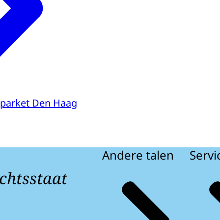
parket Den Haag
Andere talen
Servi
chtsstaat