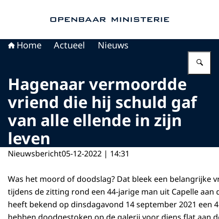
Naar de homepage van Openbaar Ministerie
Home
Actueel
Nieuws
Vu
Hagenaar vermoordde
vriend die hij schuld gaf
van alle ellende in zijn
leven
Nieuwsbericht
05-12-2022 | 14:31
Was het moord of doodslag? Dat bleek een belangrijke 
tijdens de zitting rond een 44-jarige man uit Capelle aan 
heeft bekend op dinsdagavond 14 september 2021 een 45-
hebben doodgestoken op de galerij voor diens flat aan d