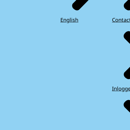
English
Contac
Inlogg