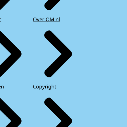
t
Over OM.nl
en
Copyright