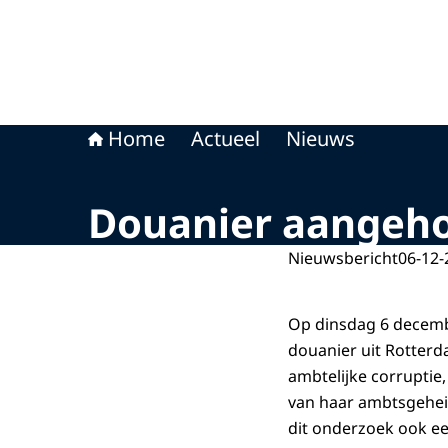
Home
Actueel
Nieuws
Douanier aangeh
Nieuwsbericht
06-12-
Op dinsdag 6 decemb
douanier uit Rotter
ambtelijke corruptie
van haar ambtsgeheim
dit onderzoek ook e