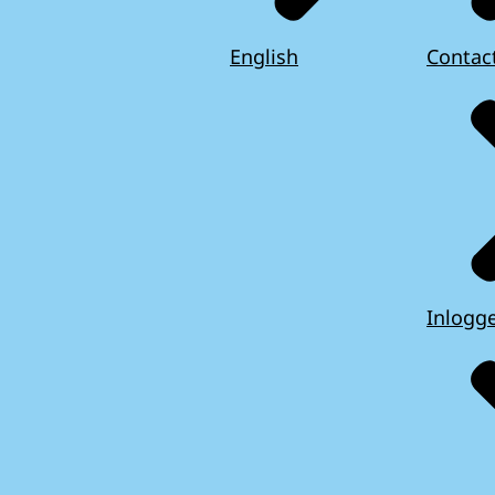
English
Contac
Inlogg