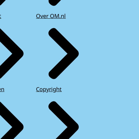
t
Over OM.nl
en
Copyright