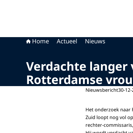
Home
Actueel
Nieuws
Verdachte langer 
Rotterdamse vro
Nieuwsbericht
30-12-
Het onderzoek naar h
Zuid loopt nog vol o
rechter-commissaris, 
Hij wordt verdacht v