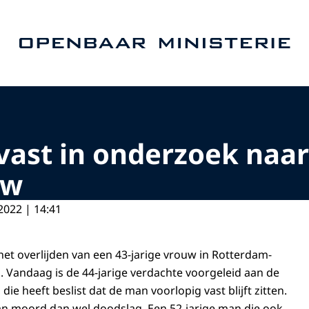
Naar de homepage van Openbaar Ministerie
vast in onderzoek naa
uw
2022 | 14:41
et overlijden van een 43-jarige vrouw in Rotterdam-
p. Vandaag is de 44-jarige verdachte voorgeleid aan de
die heeft beslist dat de man voorlopig vast blijft zitten.
an moord dan wel doodslag. Een 52-jarige man die ook