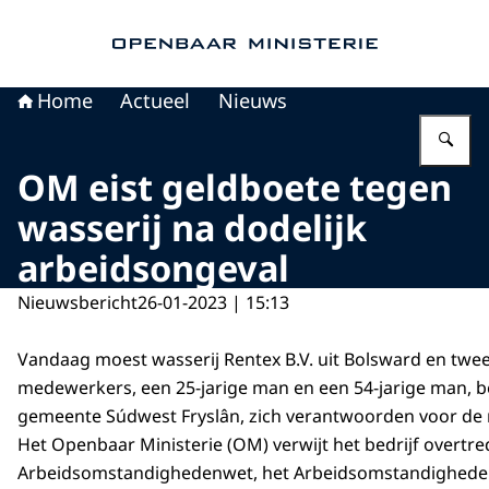
Naar de homepage van Openbaar Ministerie
Home
Actueel
Nieuws
Vu
OM eist geldboete tegen
wasserij na dodelijk
arbeidsongeval
Nieuwsbericht
26-01-2023 | 15:13
Vandaag moest wasserij Rentex B.V. uit Bolsward en twe
medewerkers, een 25-jarige man en een 54-jarige man, b
gemeente Súdwest Fryslân, zich verantwoorden voor de 
Het Openbaar Ministerie (OM) verwijt het bedrijf overtre
Arbeidsomstandighedenwet, het Arbeidsomstandigheden